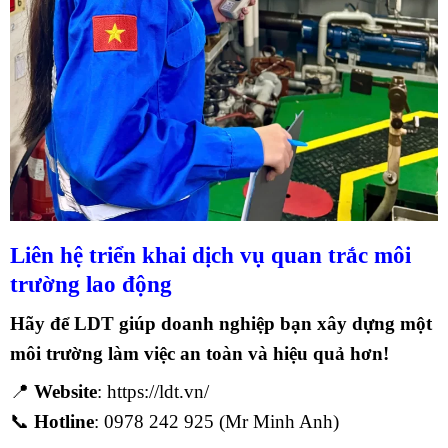
Liên hệ triển khai dịch vụ quan trắc môi
trường lao động
Hãy để
LDT
giúp doanh nghiệp bạn xây dựng một
môi trường làm việc an toàn và hiệu quả hơn!
📍
Website
:
https://ldt.vn/
📞
Hotline
: 0978 242 925 (Mr Minh Anh)