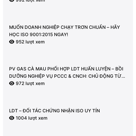
MUỐN DOANH NGHIỆP CHẠY TRƠN CHUẨN – HÃY
HỌC ISO 9001:2015 NGAY!
952 lượt xem
PV GAS CÀ MAU PHỐI HỢP LDT HUẤN LUYỆN – BỒI
DƯỠNG NGHIỆP VỤ PCCC & CNCH: CHỦ ĐỘNG TỪ
TỪNG GIÂY VÌ AN TOÀN
972 lượt xem
LDT – ĐỐI TÁC CHỨNG NHẬN ISO UY TÍN
1004 lượt xem