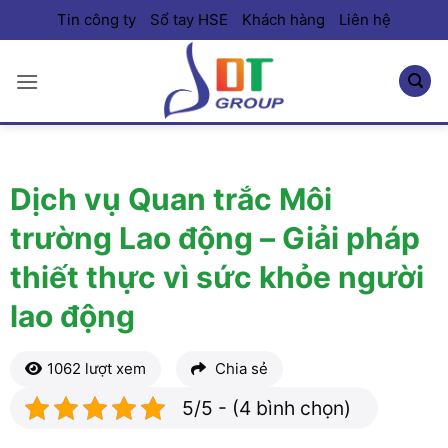
Bỏ
Tin công ty
Sổ tay HSE
Khách hàng
Liên hệ
qua
nội
dung
Dịch vụ Quan trắc Môi
trường Lao động – Giải pháp
thiết thực vì sức khỏe người
lao động
1062 lượt xem
Chia sẻ
5/5 - (4 bình chọn)