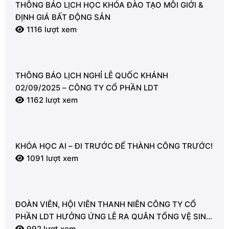
THÔNG BÁO LỊCH HỌC KHÓA ĐÀO TẠO MÔI GIỚI &
ĐỊNH GIÁ BẤT ĐỘNG SẢN
1116 lượt xem
THÔNG BÁO LỊCH NGHỈ LỄ QUỐC KHÁNH
02/09/2025 – CÔNG TY CỔ PHẦN LDT
1162 lượt xem
KHÓA HỌC AI – ĐI TRƯỚC ĐỂ THÀNH CÔNG TRƯỚC!
1091 lượt xem
ĐOÀN VIÊN, HỘI VIÊN THANH NIÊN CÔNG TY CỔ
PHẦN LDT HƯỞNG ỨNG LỄ RA QUÂN TỔNG VỆ SINH
MÔI TRƯỜNG
992 lượt xem