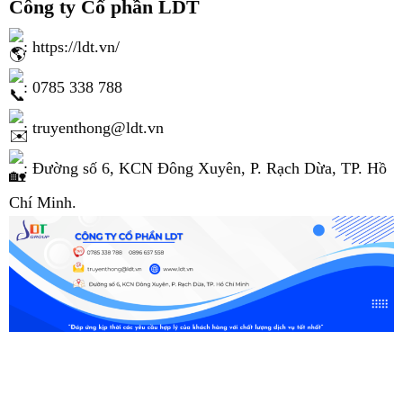
Công ty Cổ phần
LDT
:
https://ldt.vn/
: 0785 338 788
: truyenthong@ldt.vn
: Đường số 6, KCN Đông Xuyên, P. Rạch Dừa, TP. Hồ
Chí Minh.