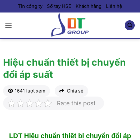
Bỏ
Tin công ty
Sổ tay HSE
Khách hàng
Liên hệ
qua
nội
dung
Hiệu chuẩn thiết bị chuyển
đổi áp suất
1641 lượt xem
Chia sẻ
Rate this post
LDT Hiệu chuẩn thiết bị chuyển đổi áp