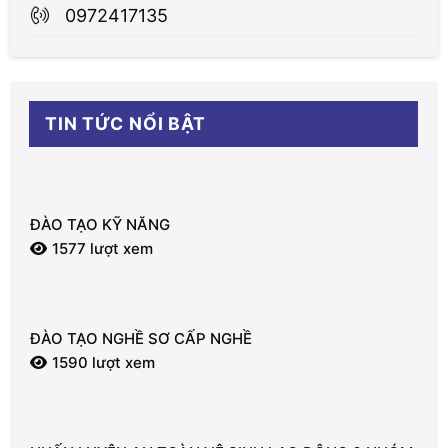
0972417135
TIN TỨC NỔI BẬT
ĐÀO TẠO KỸ NĂNG
1577 lượt xem
ĐÀO TẠO NGHỀ SƠ CẤP NGHỀ
1590 lượt xem