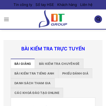
Bỏ
Tin công ty
Sổ tay HSE
Khách hàng
Liên hệ
qua
nội
dung
BÀI KIỂM TRA TRỰC TUYẾN
BÀI GIẢNG
BÀI KIỂM TRA CHUYÊN ĐỀ
BÀI KIỂM TRA TIẾNG ANH
PHIẾU ĐÁNH GIÁ
DANH SÁCH THAM GIA
CÁC KHOÁ ĐÀO TẠO ONLINE