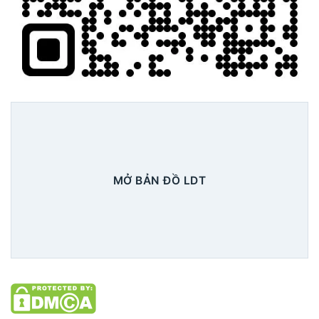
MỞ BẢN ĐỒ LDT
Xem chi tiết