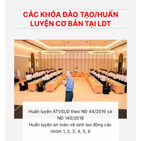
CÁC KHÓA ĐÀO TẠO/HUẤN
LUYỆN CƠ BẢN TẠI LDT
Huấn luyện ATVSLĐ theo NĐ 44/2016 và
NĐ 140/2018
Huấn luyện an toàn vệ sinh lao động các
nhóm 1, 2, 3, 4, 5, 6