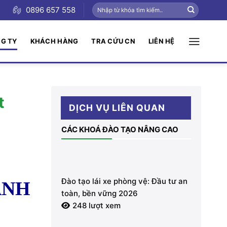
0896 657 558
NG TY
KHÁCH HÀNG
TRA CỨU CN
LIÊN HỆ
t
DỊCH VỤ LIÊN QUAN
CÁC KHOÁ ĐÀO TẠO NÂNG CAO
Đào tạo lái xe phòng vệ: Đầu tư an
ANH
toàn, bền vững 2026
248 lượt xem