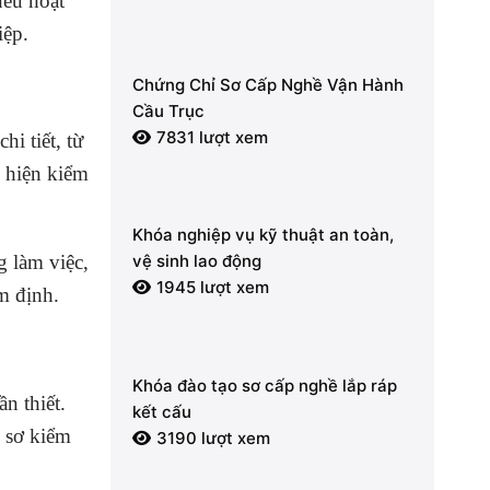
nếu hoạt
iệp.
Chứng Chỉ Sơ Cấp Nghề Vận Hành
Cầu Trục
7831 lượt xem
i tiết, từ
c hiện kiểm
Khóa nghiệp vụ kỹ thuật an toàn,
g làm việc,
vệ sinh lao động
1945 lượt xem
m định.
Khóa đào tạo sơ cấp nghề lắp ráp
n thiết.
kết cấu
ồ sơ kiểm
3190 lượt xem