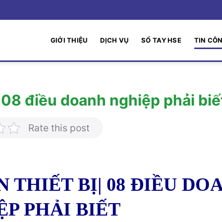
GIỚI THIỆU
DỊCH VỤ
SỔ TAY HSE
TIN CÔ
| 08 điều doanh nghiệp phải biế
Rate this post
 THIẾT BỊ| 08 ĐIỀU DO
P PHẢI BIẾT