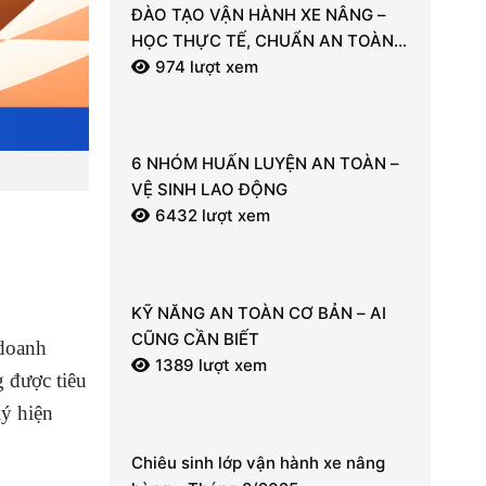
ĐÀO TẠO VẬN HÀNH XE NÂNG –
HỌC THỰC TẾ, CHUẨN AN TOÀN |
LDT
974 lượt xem
6 NHÓM HUẤN LUYỆN AN TOÀN –
VỆ SINH LAO ĐỘNG
6432 lượt xem
KỸ NĂNG AN TOÀN CƠ BẢN – AI
CŨNG CẦN BIẾT
 doanh
1389 lượt xem
 được tiêu
lý hiện
Chiêu sinh lớp vận hành xe nâng