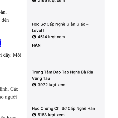
2166 lượt xem
oàn.
c đến
Học Sơ Cấp Nghề Giàn Giáo –
Level I
4514 lượt xem
ị
HÀN
ới đây. Mỗi
Trung Tâm Đào Tạo Nghề Bà Rịa
Vũng Tàu
3972 lượt xem
định. Các
ho người
.
Học Chứng Chỉ Sơ Cấp Nghề Hàn
5183 lượt xem