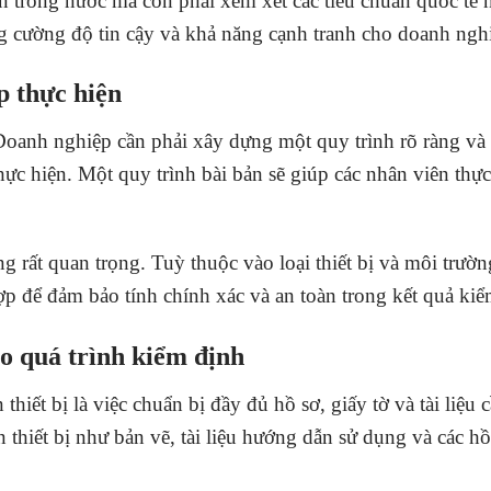
n trong nước mà còn phải xem xét các tiêu chuẩn quốc tế 
g cường độ tin cậy và khả năng cạnh tranh cho doanh ngh
p thực hiện
Doanh nghiệp cần phải xây dựng một quy trình rõ ràng và ch
 thực hiện. Một quy trình bài bản sẽ giúp các nhân viên thự
 rất quan trọng. Tuỳ thuộc vào loại thiết bị và môi trườn
 để đảm bảo tính chính xác và an toàn trong kết quả kiể
cho quá trình kiểm định
iết bị là việc chuẩn bị đầy đủ hồ sơ, giấy tờ và tài liệu cầ
n thiết bị như bản vẽ, tài liệu hướng dẫn sử dụng và các h