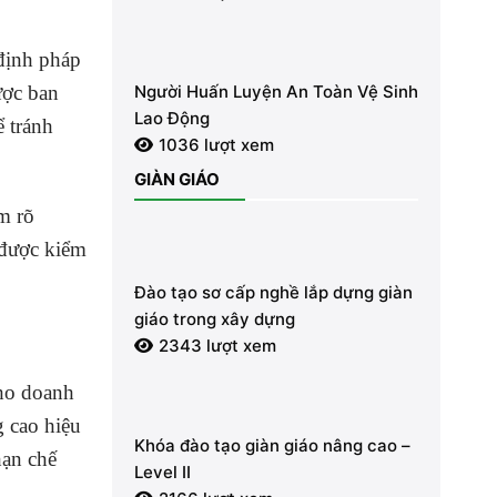
(Nhóm 2)
 định pháp
Người Huấn Luyện An Toàn Vệ Sinh
ược ban
Lao Động
 tránh
1036 lượt xem
GIÀN GIÁO
m rõ
 được kiểm
Đào tạo sơ cấp nghề lắp dựng giàn
giáo trong xây dựng
2343 lượt xem
cho doanh
g cao hiệu
Khóa đào tạo giàn giáo nâng cao –
hạn chế
Level II