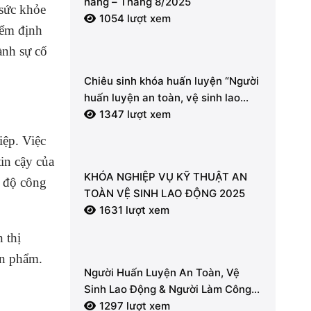
hàng – Tháng 8/2025
 sức khỏe
1054 lượt xem
iểm định
ành sự cố
Chiêu sinh khóa huấn luyện “Người
huấn luyện an toàn, vệ sinh lao
động” – Khai giảng 04/08/2025
1347 lượt xem
iệp. Việc
in cậy của
KHÓA NGHIỆP VỤ KỸ THUẬT AN
n độ công
TOÀN VỆ SINH LAO ĐỘNG 2025
1631 lượt xem
 thị
ản phẩm.
Người Huấn Luyện An Toàn, Vệ
Sinh Lao Động & Người Làm Công
Tác An Toàn, Vệ Sinh Lao Động
1297 lượt xem