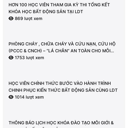
HƠN 100 HỌC VIÊN THAM GIA KỲ THI TỔNG KẾT
KHÓA HỌC BẤT ĐỘNG SẢN TẠI LDT
869 lượt xem
PHÒNG CHÁY , CHỮA CHÁY VÀ CỨU NẠN, CỨU HỘ
(PCCC & CNCH) – “LÁ CHẮN” AN TOÀN CHO MỖI
NGƯỜI
1753 lượt xem
HỌC VIÊN CHÍNH THỨC BƯỚC VÀO HÀNH TRÌNH
CHINH PHỤC KIẾN THỨC BẤT ĐỘNG SẢN CÙNG LDT
1014 lượt xem
THÔNG BÁO LỊCH HỌC KHÓA ĐÀO TẠO MÔI GIỚI &