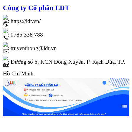
Công ty Cổ phần
LDT
:
https://ldt.vn/
: 0785 338 788
: truyenthong@ldt.vn
: Đường số 6, KCN Đông Xuyên, P. Rạch Dừa, TP.
Hồ Chí Minh.