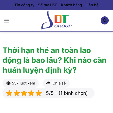
Bỏ
Tin công ty
Sổ tay HSE
Khách hàng
Liên hệ
qua
nội
dung
Thời hạn thẻ an toàn lao
động là bao lâu? Khi nào cần
huấn luyện định kỳ?
557 lượt xem
Chia sẻ
5/5 - (1 bình chọn)