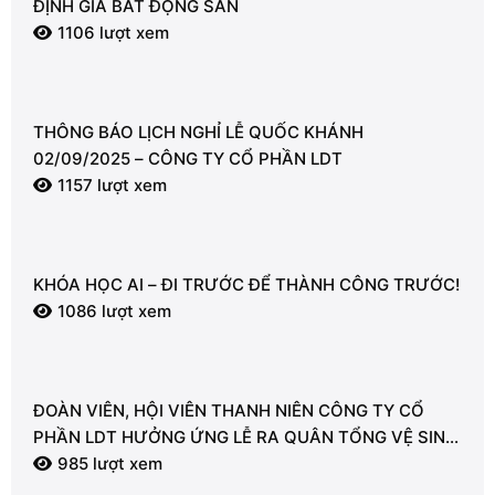
ĐỊNH GIÁ BẤT ĐỘNG SẢN
1106 lượt xem
THÔNG BÁO LỊCH NGHỈ LỄ QUỐC KHÁNH
02/09/2025 – CÔNG TY CỔ PHẦN LDT
1157 lượt xem
KHÓA HỌC AI – ĐI TRƯỚC ĐỂ THÀNH CÔNG TRƯỚC!
1086 lượt xem
ĐOÀN VIÊN, HỘI VIÊN THANH NIÊN CÔNG TY CỔ
PHẦN LDT HƯỞNG ỨNG LỄ RA QUÂN TỔNG VỆ SINH
MÔI TRƯỜNG
985 lượt xem