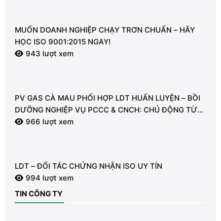
MUỐN DOANH NGHIỆP CHẠY TRƠN CHUẨN – HÃY
HỌC ISO 9001:2015 NGAY!
943 lượt xem
PV GAS CÀ MAU PHỐI HỢP LDT HUẤN LUYỆN – BỒI
DƯỠNG NGHIỆP VỤ PCCC & CNCH: CHỦ ĐỘNG TỪ
TỪNG GIÂY VÌ AN TOÀN
966 lượt xem
LDT – ĐỐI TÁC CHỨNG NHẬN ISO UY TÍN
994 lượt xem
TIN CÔNG TY