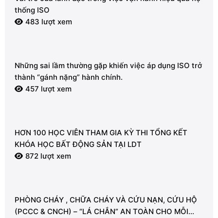
thống ISO
483 lượt xem
Những sai lầm thường gặp khiến việc áp dụng ISO trở
thành “gánh nặng” hành chính.
457 lượt xem
HƠN 100 HỌC VIÊN THAM GIA KỲ THI TỔNG KẾT
KHÓA HỌC BẤT ĐỘNG SẢN TẠI LDT
872 lượt xem
PHÒNG CHÁY , CHỮA CHÁY VÀ CỨU NẠN, CỨU HỘ
(PCCC & CNCH) – “LÁ CHẮN” AN TOÀN CHO MỖI