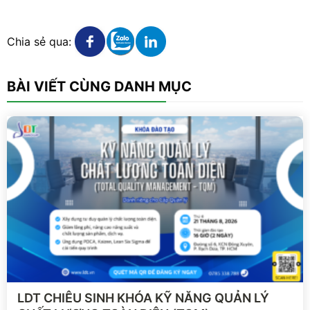
Xem chi tiết
Xem chi tiết
Xem chi tiết
Chia sẻ qua:
BÀI VIẾT CÙNG DANH MỤC
Xem chi tiết
LDT CHIÊU SINH KHÓA KỸ NĂNG QUẢN LÝ