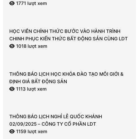
NGƯỜI
1771 lượt xem
HỌC VIÊN CHÍNH THỨC BƯỚC VÀO HÀNH TRÌNH
CHINH PHỤC KIẾN THỨC BẤT ĐỘNG SẢN CÙNG LDT
1018 lượt xem
THÔNG BÁO LỊCH HỌC KHÓA ĐÀO TẠO MÔI GIỚI &
ĐỊNH GIÁ BẤT ĐỘNG SẢN
1113 lượt xem
THÔNG BÁO LỊCH NGHỈ LỄ QUỐC KHÁNH
02/09/2025 – CÔNG TY CỔ PHẦN LDT
1159 lượt xem