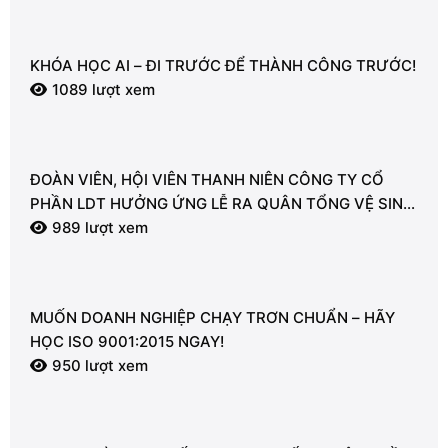
KHÓA HỌC AI – ĐI TRƯỚC ĐỂ THÀNH CÔNG TRƯỚC!
1089 lượt xem
ĐOÀN VIÊN, HỘI VIÊN THANH NIÊN CÔNG TY CỔ
PHẦN LDT HƯỞNG ỨNG LỄ RA QUÂN TỔNG VỆ SINH
MÔI TRƯỜNG
989 lượt xem
MUỐN DOANH NGHIỆP CHẠY TRƠN CHUẨN – HÃY
HỌC ISO 9001:2015 NGAY!
950 lượt xem