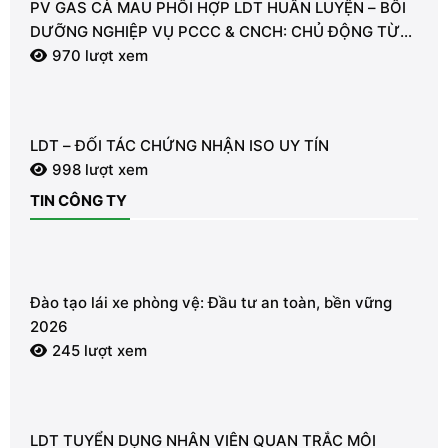
PV GAS CÀ MAU PHỐI HỢP LDT HUẤN LUYỆN – BỒI
DƯỠNG NGHIỆP VỤ PCCC & CNCH: CHỦ ĐỘNG TỪ
TỪNG GIÂY VÌ AN TOÀN
970 lượt xem
LDT – ĐỐI TÁC CHỨNG NHẬN ISO UY TÍN
998 lượt xem
TIN CÔNG TY
Đào tạo lái xe phòng vệ: Đầu tư an toàn, bền vững
2026
245 lượt xem
LDT TUYỂN DỤNG NHÂN VIÊN QUAN TRẮC MÔI