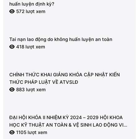
huấn luyện định kỳ?
572 lượt xem
Tai nạn lao động do không huấn luyện an toàn
418 lượt xem
CHÍNH THỨC KHAI GIẢNG KHÓA CẬP NHẬT KIẾN
THỨC PHÁP LUẬT VỀ ATVSLĐ
883 lượt xem
ĐẠI HỘI KHÓA II NHIỆM KỲ 2024 – 2029 HỘI KHOA
HỌC KỸ THUẬT AN TOÀN & VỆ SINH LAO ĐỘNG VIỆT
NAM – CHI HỘI VŨNG TÀU
1105 lượt xem