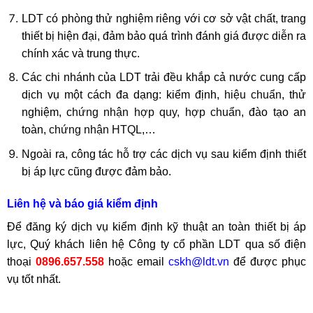
LDT có phòng thử nghiệm riêng với cơ sở vật chất, trang
thiết bị hiện đại, đảm bảo quá trình đánh giá được diễn ra
chính xác và trung thực.
Các chi nhánh của LDT trải đều khắp cả nước cung cấp
dịch vụ một cách đa dạng: kiểm định,
hiệu chuẩn
, thử
nghiệm, c
hứng nhận hợp quy, hợp chuẩn
, đào tạo an
toàn,
chứng nhận HTQ
L,…
Ngoài ra, công tác hỗ trợ các dịch vụ sau kiểm định thiết
bị áp lực cũng được đảm bảo.
Liên hệ và báo giá kiểm định
Để đăng ký dịch vụ kiểm định kỹ thuật an toàn thiết bị áp
lực, Quý khách liên hệ Công ty cổ phần LDT qua số điện
thoại
0896.657.558
hoặc email
cskh@ldt.vn
để được phục
vụ tốt nhất.