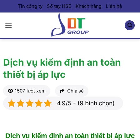
Bỏ
Tin công ty
Sổ tay HSE
Khách hàng
Liên hệ
qua
nội
dung
Dịch vụ kiểm định an toàn
thiết bị áp lực
1507 lượt xem
Chia sẻ
4.9/5 - (9 bình chọn)
Dịch vụ kiểm định an toàn thiết bị áp lực