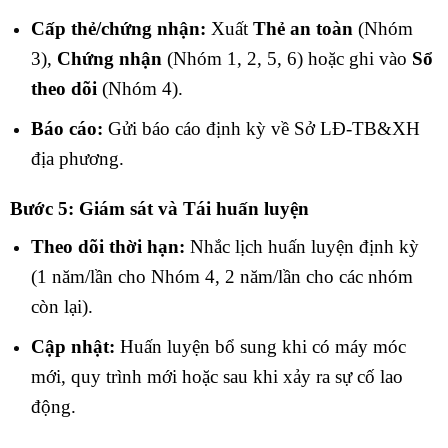
Cấp thẻ/chứng nhận:
Xuất
Thẻ an toàn
(Nhóm
3),
Chứng nhận
(Nhóm 1, 2, 5, 6) hoặc ghi vào
Sổ
theo dõi
(Nhóm 4).
Báo cáo:
Gửi báo cáo định kỳ về Sở LĐ-TB&XH
địa phương.
Bước 5: Giám sát và Tái huấn luyện
Theo dõi thời hạn:
Nhắc lịch huấn luyện định kỳ
(1 năm/lần cho Nhóm 4, 2 năm/lần cho các nhóm
còn lại).
Cập nhật:
Huấn luyện bổ sung khi có máy móc
mới, quy trình mới hoặc sau khi xảy ra sự cố lao
động.