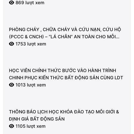
869 lượt xem
PHÒNG CHÁY , CHỮA CHÁY VÀ CỨU NẠN, CỨU HỘ
(PCCC & CNCH) – “LÁ CHẮN” AN TOÀN CHO MỖI
NGƯỜI
1753 lượt xem
HỌC VIÊN CHÍNH THỨC BƯỚC VÀO HÀNH TRÌNH
CHINH PHỤC KIẾN THỨC BẤT ĐỘNG SẢN CÙNG LDT
1013 lượt xem
THÔNG BÁO LỊCH HỌC KHÓA ĐÀO TẠO MÔI GIỚI &
ĐỊNH GIÁ BẤT ĐỘNG SẢN
1105 lượt xem