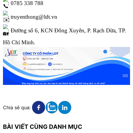
: 0785 338 788
: truyenthong@ldt.vn
: Đường số 6, KCN Đông Xuyên, P. Rạch Dừa, TP.
Hồ Chí Minh.
Xem chi tiết
Xem chi tiết
Xem chi tiết
Chia sẻ qua:
BÀI VIẾT CÙNG DANH MỤC