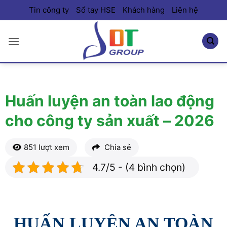
Bỏ
Tin công ty
Sổ tay HSE
Khách hàng
Liên hệ
qua
nội
dung
Huấn luyện an toàn lao động
cho công ty sản xuất – 2026
851 lượt xem
Chia sẻ
4.7/5 - (4 bình chọn)
HUẤN LUYỆN AN TOÀN