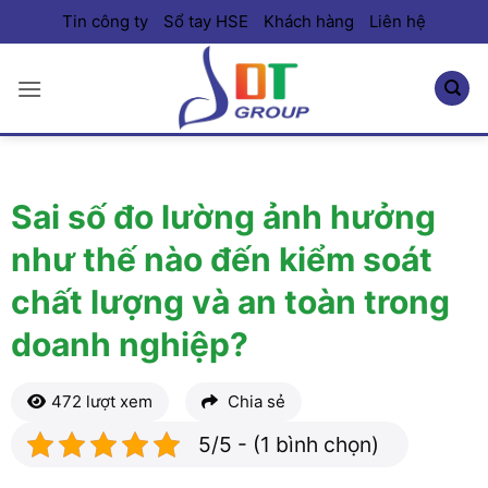
Bỏ
Tin công ty
Sổ tay HSE
Khách hàng
Liên hệ
qua
nội
dung
Sai số đo lường ảnh hưởng
như thế nào đến kiểm soát
chất lượng và an toàn trong
doanh nghiệp?
472 lượt xem
Chia sẻ
5/5 - (1 bình chọn)