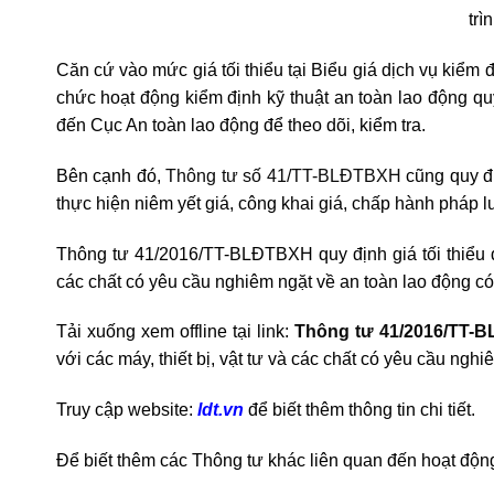
trì
Căn cứ vào mức giá tối thiểu tại Biểu giá dịch vụ kiểm 
chức hoạt động kiểm định kỹ thuật an toàn lao động quy
đến Cục An toàn lao động để theo dõi, kiểm tra.
Bên cạnh đó,
Thông tư số 41/TT-BLĐTBXH
cũng quy đị
thực hiện niêm yết giá, công khai giá, chấp hành pháp lu
Thông tư 41/2016/TT-BLĐTBXH quy định giá tối thiểu đối
các chất có yêu cầu nghiêm ngặt về an toàn lao động có
Tải xuống xem offline tại link:
Thông tư 41/2016/TT
với các máy, thiết bị, vật tư và các chất có yêu cầu ngh
Truy cập website:
ldt.vn
để biết thêm thông tin chi tiết.
Để biết thêm các Thông tư khác liên quan đến hoạt động