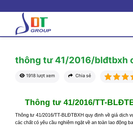
Bỏ
qua
nội
dung
thông tư 41/2016/blđtbxh ch
1918 lượt xem
Chia sẻ
Thông tư 41/2016/TT-BLĐTBX
Thông tư 41/2016/TT-BLĐTBXH quy định về giá dịch v
các chất có yêu cầu nghiêm ngặt về an toàn lao động b