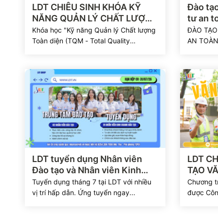
Xem chi tiết
Xem chi ti
LDT CHIÊU SINH KHÓA KỸ
Đào tạo
NĂNG QUẢN LÝ CHẤT LƯỢNG
tư an 
TOÀN DIỆN (TQM)
Khóa học "Kỹ năng Quản lý Chất lượng
ĐÀO TẠO
Toàn diện (TQM - Total Quality
AN TOÀN,
Management)"...
Xem chi tiết
Xem chi ti
LDT tuyển dụng Nhân viên
LDT CH
Đào tạo và Nhân viên Kinh
TẠO V
doanh 2026
Tuyển dụng tháng 7 tại LDT với nhiều
Chương tr
vị trí hấp dẫn. Ứng tuyển ngay...
được Công