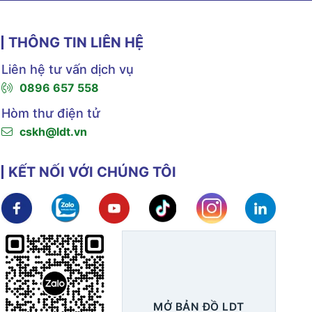
THÔNG TIN LIÊN HỆ
Liên hệ tư vấn dịch vụ
0896 657 558
Hòm thư điện tử
cskh@ldt.vn
KẾT NỐI VỚI CHÚNG TÔI
Xem chi tiết
Xem chi tiết
Xem chi tiết
Xem chi tiết
Xem chi tiết
Xem ch
MỞ BẢN ĐỒ LDT