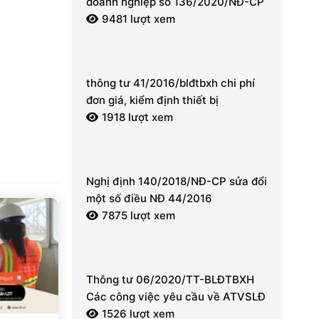
doanh nghiệp số 136/2020/NĐ-CP
9481 lượt xem
thông tư 41/2016/blđtbxh chi phí
đơn giá, kiểm định thiết bị
1918 lượt xem
Nghị định 140/2018/NĐ-CP sửa đổi
một số điều NĐ 44/2016
7875 lượt xem
Thông tư 06/2020/TT-BLĐTBXH
Các công việc yêu cầu về ATVSLĐ
1526 lượt xem