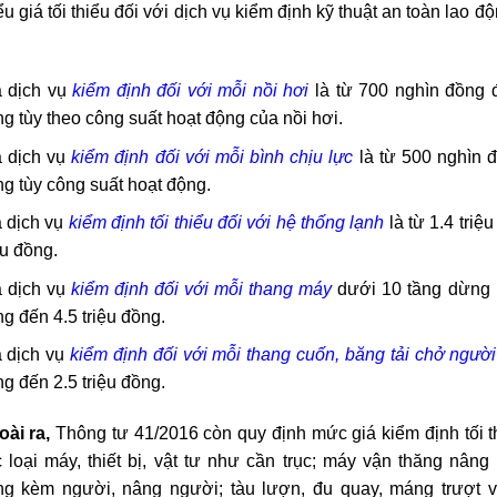
giá tối thiểu đối với dịch vụ kiểm định kỹ thuật an toàn lao đ
á dịch vụ
kiểm định đối với mỗi nồi hơi
là từ 700 nghìn đồng đ
g tùy theo công suất hoạt động của nồi hơi.
á dịch vụ
kiểm định đối với mỗi bình chịu lực
là từ 500 nghìn đ
g tùy công suất hoạt động.
 dịch vụ
kiểm định tối thiểu đối với hệ thống lạnh
là từ 1.4 triệ
ệu đồng.
á dịch vụ
kiểm định đối với mỗi thang máy
dưới 10 tầng dừng l
g đến 4.5 triệu đồng.
á dịch vụ
kiểm định đối với mỗi thang cuốn, băng tải chở người
g đến 2.5 triệu đồng.
ài ra,
Thông tư 41/2016 còn quy định mức giá kiểm định tối th
 loại máy, thiết bị, vật tư như cần trục; máy vận thăng nâng
ng kèm người, nâng người; tàu lượn, đu quay, máng trượt 