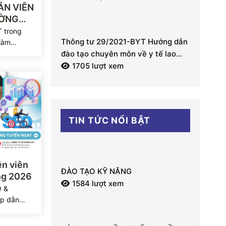
ÂN VIÊN
ƯỜNG
 trong
Thông tư 29/2021-BYT Hướng dẫn
làm...
đào tạo chuyên môn về y tế lao
động
1705 lượt xem
TIN TỨC NỔI BẬT
n viên
ĐÀO TẠO KỸ NĂNG
ng 2026
1584 lượt xem
O &
ấp dẫn