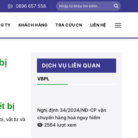
0896 657 558
NG TY
KHÁCH HÀNG
TRA CỨU CN
LIÊN HỆ
bị
DỊCH VỤ LIÊN QUAN
VBPL
t bị
Nghị định 34/2024/NĐ-CP vận
chuyển hàng hoá nguy hiểm
bị, vật tư và
2564 lượt xem