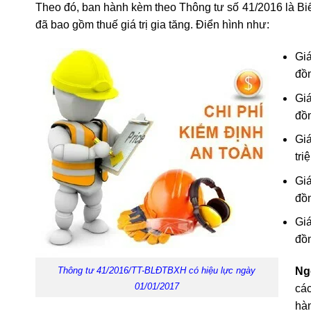
Theo đó, ban hành kèm theo Thông tư số 41/2016 là Biểu 
đã bao gồm thuế giá trị gia tăng. Điển hình như:
Gi
đồn
Gi
đồn
Giá
tri
Gi
đồn
Gi
đồn
Thông tư 41/2016/TT-BLĐTBXH có hiệu lực ngày
Ngo
01/01/2017
các
hà