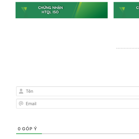
Tên
Email
0
GÓP Ý