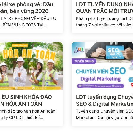
ết
Xem chi tiết
 lái xe phòng vệ: Đầu
LDT TUYỂN DỤNG NH
toàn, bền vững 2026
QUAN TRẮC MÔI TR
2026
 LÁI XE PHÒNG VỆ – ĐẦU TƯ
Khám phá tuyển dụng tại LDT
 BỀN VỮNG 2026 Tai...
tháng 7 với nhiều cơ hội việc 
ết
Xem chi tiết
IÊU SINH KHÓA ĐÀO
LDT tuyển dụng Chuyê
ĂN HÓA AN TOÀN
SEO & Digital Marketi
ình đào tạo Văn hóa An toàn
Tuyển dụng Chuyên viên SE
 ty CP LDT thiết kế...
Marketer - Cơ hội việc làm h
tại...