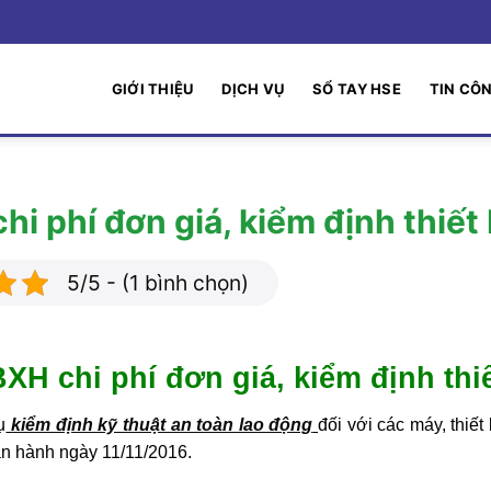
GIỚI THIỆU
DỊCH VỤ
SỔ TAY HSE
TIN CÔ
i phí đơn giá, kiểm định thiết 
5/5 - (1 bình chọn)
H chi phí đơn giá, kiểm định thiế
ụ
kiểm định kỹ thuật an toàn lao động
đối với các máy, thiết 
an hành ngày 11/11/2016.