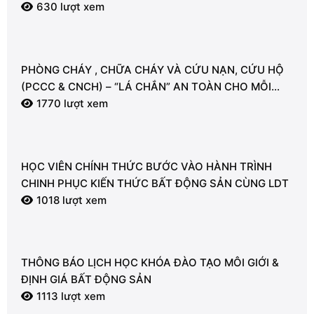
630 lượt xem
PHÒNG CHÁY , CHỮA CHÁY VÀ CỨU NẠN, CỨU HỘ
(PCCC & CNCH) – “LÁ CHẮN” AN TOÀN CHO MỖI
NGƯỜI
1770 lượt xem
HỌC VIÊN CHÍNH THỨC BƯỚC VÀO HÀNH TRÌNH
CHINH PHỤC KIẾN THỨC BẤT ĐỘNG SẢN CÙNG LDT
1018 lượt xem
THÔNG BÁO LỊCH HỌC KHÓA ĐÀO TẠO MÔI GIỚI &
ĐỊNH GIÁ BẤT ĐỘNG SẢN
1113 lượt xem