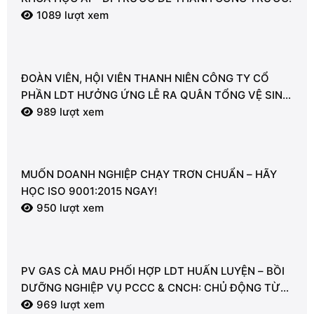
1089 lượt xem
ĐOÀN VIÊN, HỘI VIÊN THANH NIÊN CÔNG TY CỔ
PHẦN LDT HƯỞNG ỨNG LỄ RA QUÂN TỔNG VỆ SINH
MÔI TRƯỜNG
989 lượt xem
MUỐN DOANH NGHIỆP CHẠY TRƠN CHUẨN – HÃY
HỌC ISO 9001:2015 NGAY!
950 lượt xem
PV GAS CÀ MAU PHỐI HỢP LDT HUẤN LUYỆN – BỒI
DƯỠNG NGHIỆP VỤ PCCC & CNCH: CHỦ ĐỘNG TỪ
TỪNG GIÂY VÌ AN TOÀN
969 lượt xem