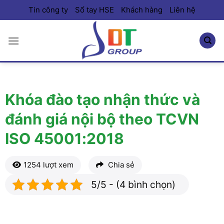
Bỏ
Tin công ty
Sổ tay HSE
Khách hàng
Liên hệ
qua
nội
dung
Khóa đào tạo nhận thức và
đánh giá nội bộ theo TCVN
ISO 45001:2018
1254 lượt xem
Chia sẻ
5/5 - (4 bình chọn)