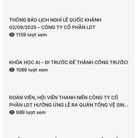
THÔNG BÁO LỊCH NGHỈ LỄ QUỐC KHÁNH
02/09/2025 – CÔNG TY CỔ PHẦN LDT
1159 lượt xem
KHÓA HỌC AI – ĐI TRƯỚC ĐỂ THÀNH CÔNG TRƯỚC!
1089 lượt xem
ĐOÀN VIÊN, HỘI VIÊN THANH NIÊN CÔNG TY CỔ
PHẦN LDT HƯỞNG ỨNG LỄ RA QUÂN TỔNG VỆ SINH
MÔI TRƯỜNG
989 lượt xem