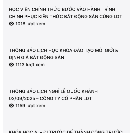
HỌC VIÊN CHÍNH THỨC BƯỚC VÀO HÀNH TRÌNH
CHINH PHỤC KIẾN THỨC BẤT ĐỘNG SẢN CÙNG LDT
1018 lượt xem
THÔNG BÁO LỊCH HỌC KHÓA ĐÀO TẠO MÔI GIỚI &
ĐỊNH GIÁ BẤT ĐỘNG SẢN
1113 lượt xem
THÔNG BÁO LỊCH NGHỈ LỄ QUỐC KHÁNH
02/09/2025 – CÔNG TY CỔ PHẦN LDT
1159 lượt xem
KHÓA HỌC AI – ĐI TRƯỚC ĐỂ THÀNH CÔNG TRƯỚC!