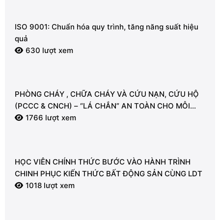
ISO 9001: Chuẩn hóa quy trình, tăng năng suất hiệu
quả
630 lượt xem
PHÒNG CHÁY , CHỮA CHÁY VÀ CỨU NẠN, CỨU HỘ
(PCCC & CNCH) – “LÁ CHẮN” AN TOÀN CHO MỖI
NGƯỜI
1766 lượt xem
HỌC VIÊN CHÍNH THỨC BƯỚC VÀO HÀNH TRÌNH
CHINH PHỤC KIẾN THỨC BẤT ĐỘNG SẢN CÙNG LDT
1018 lượt xem