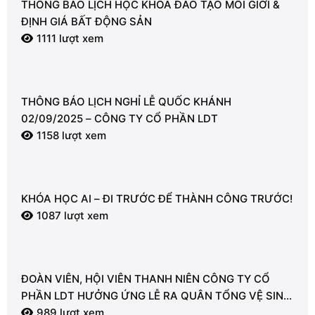
THÔNG BÁO LỊCH HỌC KHÓA ĐÀO TẠO MÔI GIỚI &
ĐỊNH GIÁ BẤT ĐỘNG SẢN
1111 lượt xem
THÔNG BÁO LỊCH NGHỈ LỄ QUỐC KHÁNH
02/09/2025 – CÔNG TY CỔ PHẦN LDT
1158 lượt xem
KHÓA HỌC AI – ĐI TRƯỚC ĐỂ THÀNH CÔNG TRƯỚC!
1087 lượt xem
ĐOÀN VIÊN, HỘI VIÊN THANH NIÊN CÔNG TY CỔ
PHẦN LDT HƯỞNG ỨNG LỄ RA QUÂN TỔNG VỆ SINH
MÔI TRƯỜNG
989 lượt xem