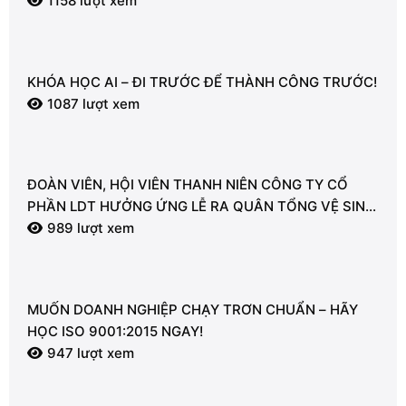
1158 lượt xem
KHÓA HỌC AI – ĐI TRƯỚC ĐỂ THÀNH CÔNG TRƯỚC!
1087 lượt xem
ĐOÀN VIÊN, HỘI VIÊN THANH NIÊN CÔNG TY CỔ
PHẦN LDT HƯỞNG ỨNG LỄ RA QUÂN TỔNG VỆ SINH
MÔI TRƯỜNG
989 lượt xem
MUỐN DOANH NGHIỆP CHẠY TRƠN CHUẨN – HÃY
HỌC ISO 9001:2015 NGAY!
947 lượt xem