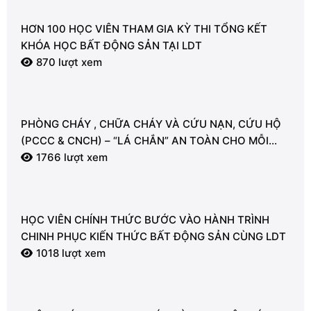
HƠN 100 HỌC VIÊN THAM GIA KỲ THI TỔNG KẾT
KHÓA HỌC BẤT ĐỘNG SẢN TẠI LDT
870 lượt xem
PHÒNG CHÁY , CHỮA CHÁY VÀ CỨU NẠN, CỨU HỘ
(PCCC & CNCH) – “LÁ CHẮN” AN TOÀN CHO MỖI
NGƯỜI
1766 lượt xem
HỌC VIÊN CHÍNH THỨC BƯỚC VÀO HÀNH TRÌNH
CHINH PHỤC KIẾN THỨC BẤT ĐỘNG SẢN CÙNG LDT
1018 lượt xem