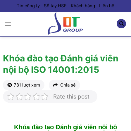
Bỏ
Tin công ty
Sổ tay HSE
Khách hàng
Liên hệ
qua
nội
dung
Khóa đào tạo Đánh giá viên
nội bộ ISO 14001:2015
781 lượt xem
Chia sẻ
Rate this post
Khóa đào tạo Đánh giá viên nội bộ