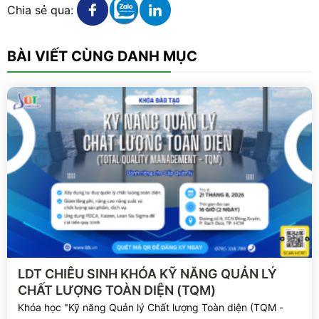
Xem chi tiết
Xem chi tiết
Xem chi tiết
Chia sẻ qua:
BÀI VIẾT CÙNG DANH MỤC
Xem chi tiết
LDT CHIÊU SINH KHÓA KỸ NĂNG QUẢN LÝ
CHẤT LƯỢNG TOÀN DIỆN (TQM)
Khóa học "Kỹ năng Quản lý Chất lượng Toàn diện (TQM -