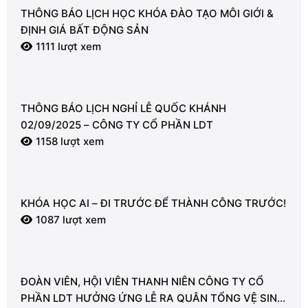
THÔNG BÁO LỊCH HỌC KHÓA ĐÀO TẠO MÔI GIỚI &
ĐỊNH GIÁ BẤT ĐỘNG SẢN
1111 lượt xem
THÔNG BÁO LỊCH NGHỈ LỄ QUỐC KHÁNH
02/09/2025 – CÔNG TY CỔ PHẦN LDT
1158 lượt xem
KHÓA HỌC AI – ĐI TRƯỚC ĐỂ THÀNH CÔNG TRƯỚC!
1087 lượt xem
ĐOÀN VIÊN, HỘI VIÊN THANH NIÊN CÔNG TY CỔ
PHẦN LDT HƯỞNG ỨNG LỄ RA QUÂN TỔNG VỆ SINH