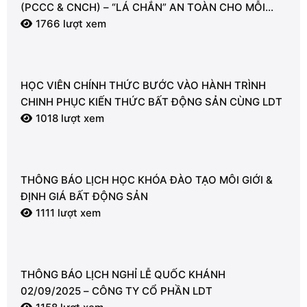
(PCCC & CNCH) – “LÁ CHẮN” AN TOÀN CHO MỖI
NGƯỜI
1766 lượt xem
HỌC VIÊN CHÍNH THỨC BƯỚC VÀO HÀNH TRÌNH
CHINH PHỤC KIẾN THỨC BẤT ĐỘNG SẢN CÙNG LDT
1018 lượt xem
THÔNG BÁO LỊCH HỌC KHÓA ĐÀO TẠO MÔI GIỚI &
ĐỊNH GIÁ BẤT ĐỘNG SẢN
1111 lượt xem
THÔNG BÁO LỊCH NGHỈ LỄ QUỐC KHÁNH
02/09/2025 – CÔNG TY CỔ PHẦN LDT