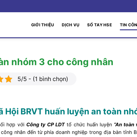
GIỚI THIỆU
DỊCH VỤ
SỔ TAY HSE
TIN CÔ
àn nhóm 3 cho công nhân
5/5 - (1 bình chọn)
ã Hội BRVT huấn luyện an toàn nh
ối hợp với
Công ty CP LDT
tổ chức huấn luyện
“An toàn 
 công nhân đến từ phía doanh nghiệp trong địa bàn tỉnh 