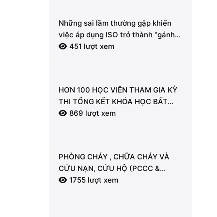
Những sai lầm thường gặp khiến
việc áp dụng ISO trở thành “gánh
nặng” hành chính.
451 lượt xem
HƠN 100 HỌC VIÊN THAM GIA KỲ
THI TỔNG KẾT KHÓA HỌC BẤT
ĐỘNG SẢN TẠI LDT
869 lượt xem
PHÒNG CHÁY , CHỮA CHÁY VÀ
CỨU NẠN, CỨU HỘ (PCCC &
CNCH) – “LÁ CHẮN” AN TOÀN
1755 lượt xem
CHO MỖI NGƯỜI