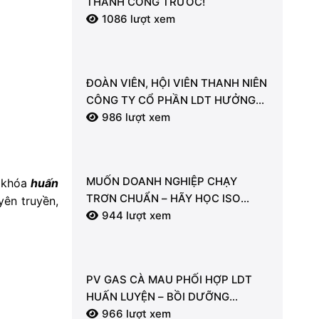
THÀNH CÔNG TRƯỚC!
1086 lượt xem
ĐOÀN VIÊN, HỘI VIÊN THANH NIÊN
CÔNG TY CỔ PHẦN LDT HƯỞNG
ỨNG LỄ RA QUÂN TỔNG VỆ SINH
986 lượt xem
MÔI TRƯỜNG
MUỐN DOANH NGHIỆP CHẠY
a khóa
huấn
TRƠN CHUẨN – HÃY HỌC ISO
yên truyền,
9001:2015 NGAY!
944 lượt xem
PV GAS CÀ MAU PHỐI HỢP LDT
HUẤN LUYỆN – BỒI DƯỠNG
NGHIỆP VỤ PCCC & CNCH: CHỦ
966 lượt xem