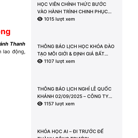
HỌC VIÊN CHÍNH THỨC BƯỚC
VÀO HÀNH TRÌNH CHINH PHỤC
KIẾN THỨC BẤT ĐỘNG SẢN CÙNG
1015 lượt xem
LDT
ộng
ánh Thanh
THÔNG BÁO LỊCH HỌC KHÓA ĐÀO
 lao động,
TẠO MÔI GIỚI & ĐỊNH GIÁ BẤT
ĐỘNG SẢN
1107 lượt xem
THÔNG BÁO LỊCH NGHỈ LỄ QUỐC
KHÁNH 02/09/2025 – CÔNG TY
CỔ PHẦN LDT
1157 lượt xem
KHÓA HỌC AI – ĐI TRƯỚC ĐỂ