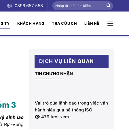
0896 657 558
NG TY
KHÁCH HÀNG
TRA CỨU CN
LIÊN HỆ
DỊCH VỤ LIÊN QUAN
TIN CHỨNG NHẬN
óm 3
Vai trò của lãnh đạo trong việc vận
hành hiệu quả hệ thống ISO
479 lượt xem
vệ sinh lao
Bà Rịa-Vũng