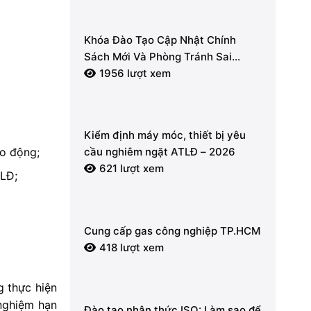
Khóa Đào Tạo Cập Nhật Chính
Sách Mới Và Phòng Tránh Sai
Phạm Về Hóa Đơn Điện Tử, Thuế
1956 lượt xem
GTGT 2026
Kiểm định máy móc, thiết bị yêu
ao động;
cầu nghiêm ngặt ATLĐ – 2026
621 lượt xem
SLĐ;
Cung cấp gas công nghiệp TP.HCM
418 lượt xem
g thực hiện
 nghiệm hạn
Đào tạo nhận thức ISO: Làm sao để