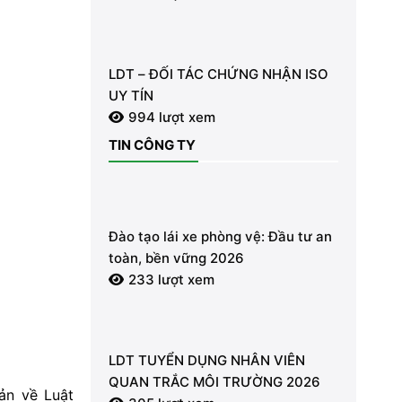
ĐỘNG TỪ TỪNG GIÂY VÌ AN TOÀN
LDT – ĐỐI TÁC CHỨNG NHẬN ISO
UY TÍN
994 lượt xem
TIN CÔNG TY
Đào tạo lái xe phòng vệ: Đầu tư an
toàn, bền vững 2026
233 lượt xem
LDT TUYỂN DỤNG NHÂN VIÊN
QUAN TRẮC MÔI TRƯỜNG 2026
ản về Luật