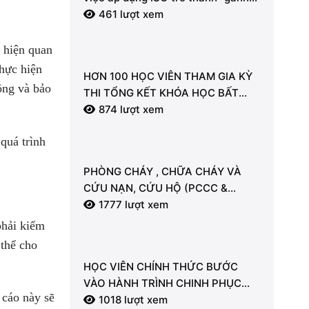
nặng” hành chính.
461 lượt xem
 hiện quan
thực hiện
HƠN 100 HỌC VIÊN THAM GIA KỲ
ộng và bảo
THI TỔNG KẾT KHÓA HỌC BẤT
ĐỘNG SẢN TẠI LDT
874 lượt xem
quá trình
PHÒNG CHÁY , CHỮA CHÁY VÀ
CỨU NẠN, CỨU HỘ (PCCC &
CNCH) – “LÁ CHẮN” AN TOÀN
1777 lượt xem
CHO MỖI NGƯỜI
phải kiểm
 thể cho
HỌC VIÊN CHÍNH THỨC BƯỚC
VÀO HÀNH TRÌNH CHINH PHỤC
 cáo này sẽ
KIẾN THỨC BẤT ĐỘNG SẢN CÙNG
1018 lượt xem