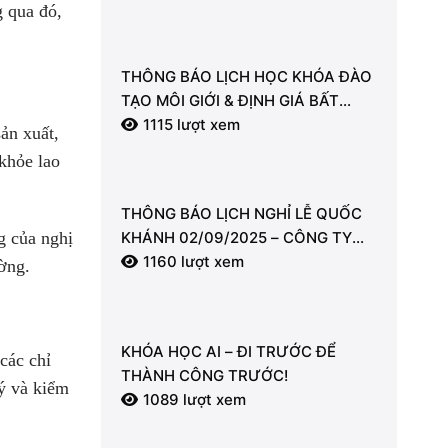
LDT
g qua đó,
THÔNG BÁO LỊCH HỌC KHÓA ĐÀO
TẠO MÔI GIỚI & ĐỊNH GIÁ BẤT
ĐỘNG SẢN
1115 lượt xem
ản xuất,
khỏe lao
THÔNG BÁO LỊCH NGHỈ LỄ QUỐC
g của nghị
KHÁNH 02/09/2025 – CÔNG TY
CỔ PHẦN LDT
1160 lượt xem
ờng.
KHÓA HỌC AI – ĐI TRƯỚC ĐỂ
các chỉ
THÀNH CÔNG TRƯỚC!
ý và kiểm
1089 lượt xem