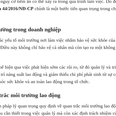
nguy cơ tiềm ẩn có thể xảy ra trong quá trình làm việc. Do đó
nh 44/2016/NĐ-CP
chính là một bước tiến quan trọng trong ch
rường trong doanh nghiệp
 các yếu tố môi trường nơi làm việc nhằm bảo vệ sức khỏe của
. Điều này không chỉ bảo vệ cá nhân mà còn tạo ra một không
ể hiện qua việc phát hiện sớm các rủi ro, từ đó quản lý và tr
rì năng suất lao động và giảm thiểu chi phí phát sinh từ sự 
sóc sức khỏe và an toàn lao động trong tổ chức.
trắc môi trường lao động
pháp lý quan trọng quy định về quan trắc môi trường lao độn
cần thiết trong việc quản lý mà còn xác định trách nhiệm c