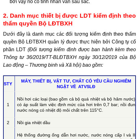
bởi vậy nó có tính nhân văn sâu sắc.
2. Danh mục thiết bị được LDT kiểm định theo
thẩm quyền Bộ LĐTBXH
Dưới đây là danh mục các đối tượng kiểm định theo thẩm
quyền Bộ LĐTBXH quản lý được thực hiện bởi Công ty cổ
phần LDT
(Đối tượng kiểm định được ban hành kèm theo
Thông tư 36/2019/TT-BLĐTBXH ngày 30/12/2019 của Bộ
Lao động – Thương binh và Xã hội) bao gồm:
MÁY, THIẾT BỊ, VẬT TƯ, CHẤT CÓ YÊU CẦU NGHIÊM
STY
NGẶT VỀ ATVSLĐ
Nồi hơi các loại (bao gồm cả bộ quá nhiệt và bộ hâm nước)
1
có áp suất làm việc định mức của hơi trên 0,7 bar; nồi đun
nước nóng có nhiệt độ môi chất trên 115°C.
2
Nồi gia nhiệt dầu
Hệ thống đường ống dẫn hơi nước, nước nóng cấp I và II