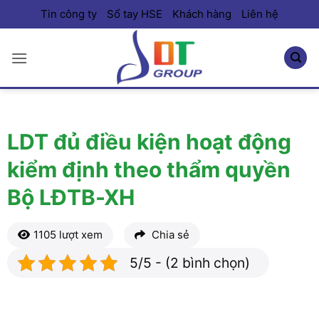
Bỏ
Tin công ty
Sổ tay HSE
Khách hàng
Liên hệ
qua
nội
dung
LDT đủ điều kiện hoạt động
kiểm định theo thẩm quyền
Bộ LĐTB-XH
1105 lượt xem
Chia sẻ
5/5 - (2 bình chọn)