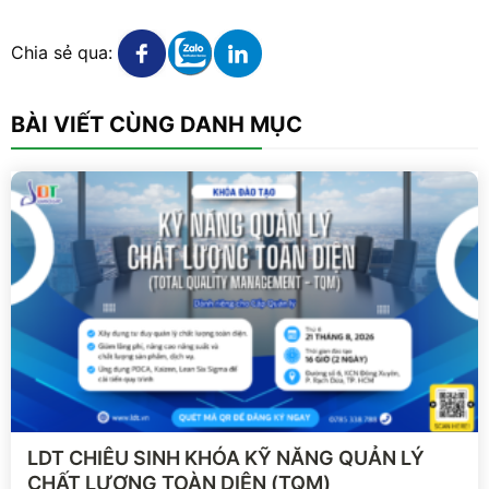
Xem chi tiết
Xem chi tiết
Xem chi tiết
Chia sẻ qua:
BÀI VIẾT CÙNG DANH MỤC
Xem chi tiết
LDT CHIÊU SINH KHÓA KỸ NĂNG QUẢN LÝ
CHẤT LƯỢNG TOÀN DIỆN (TQM)