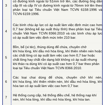
có đường kính ngoài từ 51mm trở lên, các đường ống dẫn
3
cấp III và cấp IV có đường kính ngoài từ 76mm trở lên theo
phân loại tại Tiêu chuẩn Việt Nam TCVN 6158:1996 và
TCVN 6159:1996.
Các bình chịu áp lực có áp suất làm việc định mức cao hơn
0,7 bar (không kể áp suất thủy tĩnh) theo phân loại tại Tiêu
4
chuẩn Việt Nam TCVN 8366:2010 và các bình chịu áp lực
có áp suất làm việc định mức trên 210 bar.
Bồn, bể (xi téc), thùng dùng để chứa, chuyên chở
khí hóa lỏng, khí dầu mỏ hóa lỏng, khí thiên nhiên nén hoặc
các chất lỏng có áp suất làm việc cao hơn 0,7 bar hoặc
5
chất lỏng hay chất rắn dạng bột không có áp suất nhưng
khi tháo ra dùng khí có áp suất cao hơn 0,7 bar theo phân
loại tại Tiêu chuẩn Việt Nam TCVN 8366:2010.
Các loại chai dùng để chứa, chuyên chở khí nén,
6
khí hóa lỏng, khí thiên nhiên nén, khí dầu mỏ hóa lỏng, khí
hòa tan có áp suất làm việc cao hơn 0,7 bar.
Hệ thống cung cấp, hệ thống điều chế, hệ thống nạp khí
7
nén, khí hóa lỏng, khí dầu mỏ hóa lỏng, khí hòa tan.