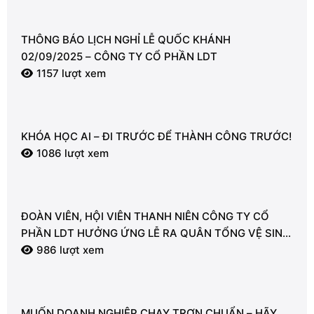
THÔNG BÁO LỊCH NGHỈ LỄ QUỐC KHÁNH
02/09/2025 – CÔNG TY CỔ PHẦN LDT
1157 lượt xem
KHÓA HỌC AI – ĐI TRƯỚC ĐỂ THÀNH CÔNG TRƯỚC!
1086 lượt xem
ĐOÀN VIÊN, HỘI VIÊN THANH NIÊN CÔNG TY CỔ
PHẦN LDT HƯỞNG ỨNG LỄ RA QUÂN TỔNG VỆ SINH
MÔI TRƯỜNG
986 lượt xem
MUỐN DOANH NGHIỆP CHẠY TRƠN CHUẨN – HÃY