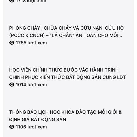
1718 lượt xem
PHÒNG CHÁY , CHỮA CHÁY VÀ CỨU NẠN, CỨU HỘ
(PCCC & CNCH) – “LÁ CHẮN” AN TOÀN CHO MỖI
NGƯỜI
1755 lượt xem
HỌC VIÊN CHÍNH THỨC BƯỚC VÀO HÀNH TRÌNH
CHINH PHỤC KIẾN THỨC BẤT ĐỘNG SẢN CÙNG LDT
1014 lượt xem
THÔNG BÁO LỊCH HỌC KHÓA ĐÀO TẠO MÔI GIỚI &
ĐỊNH GIÁ BẤT ĐỘNG SẢN
1106 lượt xem