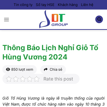
Bỏ
Tin công ty
Sổ tay HSE
Khách hàng
Liên hệ
qua
nội
dung
Thông Báo Lịch Nghỉ Giỗ Tổ
Hùng Vương 2024
850 lượt xem
Chia sẻ
Rate this post
Giỗ Tổ Hùng Vương là ngày lễ truyền thống của người
Việt Nam, được tổ chức hàng năm vào ngày 10 tháng 3