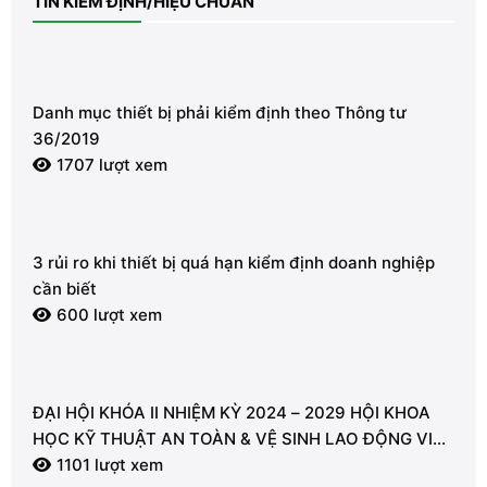
TIN KIỂM ĐỊNH/HIỆU CHUẨN
Danh mục thiết bị phải kiểm định theo Thông tư
36/2019
1707 lượt xem
3 rủi ro khi thiết bị quá hạn kiểm định doanh nghiệp
cần biết
600 lượt xem
ĐẠI HỘI KHÓA II NHIỆM KỲ 2024 – 2029 HỘI KHOA
HỌC KỸ THUẬT AN TOÀN & VỆ SINH LAO ĐỘNG VIỆT
NAM – CHI HỘI VŨNG TÀU
1101 lượt xem