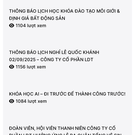
THÔNG BÁO LỊCH HỌC KHÓA ĐÀO TẠO MÔI GIỚI &
ĐỊNH GIÁ BẤT ĐỘNG SẢN
1104 lượt xem
THÔNG BÁO LỊCH NGHỈ LỄ QUỐC KHÁNH
02/09/2025 – CÔNG TY CỔ PHẦN LDT
1156 lượt xem
KHÓA HỌC AI – ĐI TRƯỚC ĐỂ THÀNH CÔNG TRƯỚC!
1084 lượt xem
ĐOÀN VIÊN, HỘI VIÊN THANH NIÊN CÔNG TY CỔ