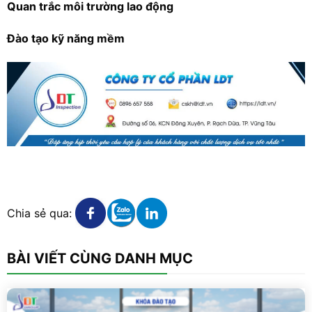
Quan trắc môi trường lao động
Đào tạo kỹ năng mềm
X
Xem chi tiết
Xem chi tiết
Xem chi tiết
Chia sẻ qua:
BÀI VIẾT CÙNG DANH MỤC