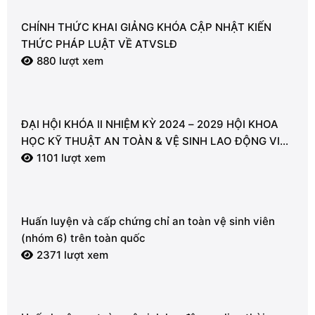
CHÍNH THỨC KHAI GIẢNG KHÓA CẬP NHẬT KIẾN
THỨC PHÁP LUẬT VỀ ATVSLĐ
880 lượt xem
ĐẠI HỘI KHÓA II NHIỆM KỲ 2024 – 2029 HỘI KHOA
HỌC KỸ THUẬT AN TOÀN & VỆ SINH LAO ĐỘNG VIỆT
NAM – CHI HỘI VŨNG TÀU
1101 lượt xem
Huấn luyện và cấp chứng chỉ an toàn vệ sinh viên
(nhóm 6) trên toàn quốc
2371 lượt xem