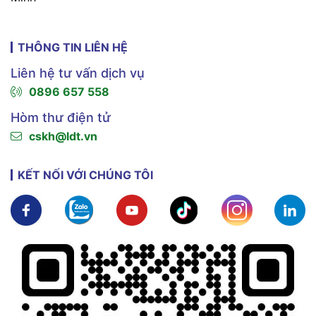
THÔNG TIN LIÊN HỆ
Liên hệ tư vấn dịch vụ
0896 657 558
Hòm thư điện tử
cskh@ldt.vn
KẾT NỐI VỚI CHÚNG TÔI
Xem chi tiết
Xem chi tiết
Xem chi tiết
Xem chi tiết
Xem chi tiế
X