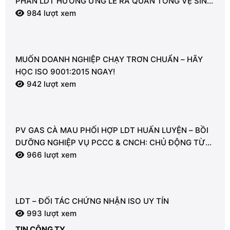
PHẦN LDT HƯỞNG ỨNG LỄ RA QUÂN TỔNG VỆ SINH
MÔI TRƯỜNG
984 lượt xem
MUỐN DOANH NGHIỆP CHẠY TRƠN CHUẨN – HÃY
HỌC ISO 9001:2015 NGAY!
942 lượt xem
PV GAS CÀ MAU PHỐI HỢP LDT HUẤN LUYỆN – BỒI
DƯỠNG NGHIỆP VỤ PCCC & CNCH: CHỦ ĐỘNG TỪ
TỪNG GIÂY VÌ AN TOÀN
966 lượt xem
LDT – ĐỐI TÁC CHỨNG NHẬN ISO UY TÍN
993 lượt xem
TIN CÔNG TY