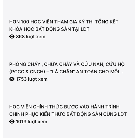
HƠN 100 HỌC VIÊN THAM GIA KỲ THI TỔNG KẾT
KHÓA HỌC BẤT ĐỘNG SẢN TẠI LDT
868 lượt xem
PHÒNG CHÁY , CHỮA CHÁY VÀ CỨU NẠN, CỨU HỘ
(PCCC & CNCH) – “LÁ CHẮN” AN TOÀN CHO MỖI
NGƯỜI
1753 lượt xem
HỌC VIÊN CHÍNH THỨC BƯỚC VÀO HÀNH TRÌNH
CHINH PHỤC KIẾN THỨC BẤT ĐỘNG SẢN CÙNG LDT
1013 lượt xem