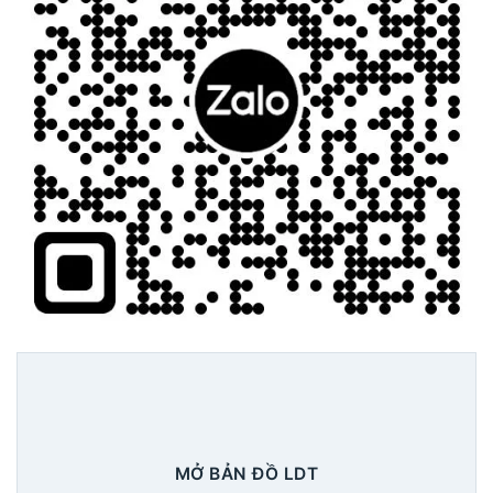
MỞ BẢN ĐỒ LDT