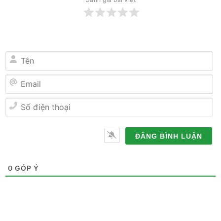
Tên
Email
Số
điện
thoại
0
GÓP Ý