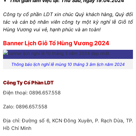
Thời gian làm việc lại: Thứ Sáu, ngày 19.04.2024
Công ty cổ phần LDT xin chúc Quý khách hàng, Quý đối
tác và cán bộ nhân viên công ty một kỳ nghỉ lễ Giỗ tổ
Hùng Vương vui vẻ, hạnh phúc và an toàn!
Banner Lịch Giỗ Tổ Hùng Vương 2024
X
Thông báo lịch nghỉ lễ mùng 10 tháng 3 âm lịch năm 2024
Công Ty Cổ Phần LDT
Điện thoại: 0896.657.558
Zalo: 0896.657.558
Địa chỉ: Đường số 6, KCN Đông Xuyên, P. Rạch Dừa, TP.
Hồ Chí Minh