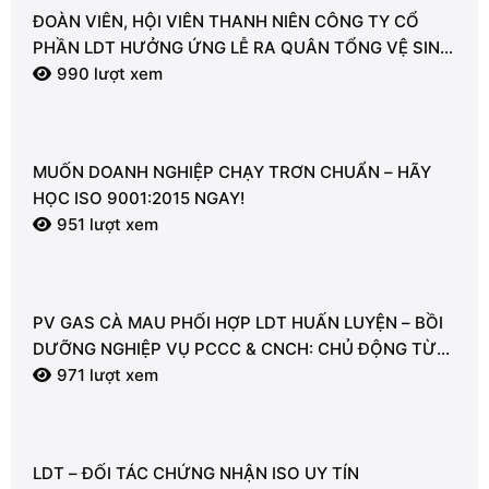
ĐOÀN VIÊN, HỘI VIÊN THANH NIÊN CÔNG TY CỔ
PHẦN LDT HƯỞNG ỨNG LỄ RA QUÂN TỔNG VỆ SINH
MÔI TRƯỜNG
990 lượt xem
MUỐN DOANH NGHIỆP CHẠY TRƠN CHUẨN – HÃY
HỌC ISO 9001:2015 NGAY!
951 lượt xem
PV GAS CÀ MAU PHỐI HỢP LDT HUẤN LUYỆN – BỒI
DƯỠNG NGHIỆP VỤ PCCC & CNCH: CHỦ ĐỘNG TỪ
TỪNG GIÂY VÌ AN TOÀN
971 lượt xem
LDT – ĐỐI TÁC CHỨNG NHẬN ISO UY TÍN