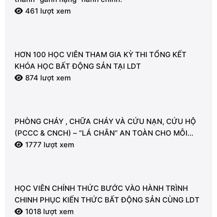
461 lượt xem
HƠN 100 HỌC VIÊN THAM GIA KỲ THI TỔNG KẾT
KHÓA HỌC BẤT ĐỘNG SẢN TẠI LDT
874 lượt xem
PHÒNG CHÁY , CHỮA CHÁY VÀ CỨU NẠN, CỨU HỘ
(PCCC & CNCH) – “LÁ CHẮN” AN TOÀN CHO MỖI
NGƯỜI
1777 lượt xem
HỌC VIÊN CHÍNH THỨC BƯỚC VÀO HÀNH TRÌNH
CHINH PHỤC KIẾN THỨC BẤT ĐỘNG SẢN CÙNG LDT
1018 lượt xem