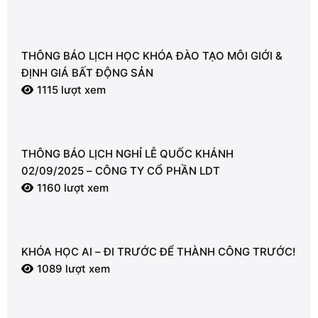
THÔNG BÁO LỊCH HỌC KHÓA ĐÀO TẠO MÔI GIỚI &
ĐỊNH GIÁ BẤT ĐỘNG SẢN
1115 lượt xem
THÔNG BÁO LỊCH NGHỈ LỄ QUỐC KHÁNH
02/09/2025 – CÔNG TY CỔ PHẦN LDT
1160 lượt xem
KHÓA HỌC AI – ĐI TRƯỚC ĐỂ THÀNH CÔNG TRƯỚC!
1089 lượt xem