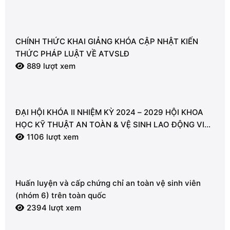
CHÍNH THỨC KHAI GIẢNG KHÓA CẬP NHẬT KIẾN
THỨC PHÁP LUẬT VỀ ATVSLĐ
889 lượt xem
ĐẠI HỘI KHÓA II NHIỆM KỲ 2024 – 2029 HỘI KHOA
HỌC KỸ THUẬT AN TOÀN & VỆ SINH LAO ĐỘNG VIỆT
NAM – CHI HỘI VŨNG TÀU
1106 lượt xem
Huấn luyện và cấp chứng chỉ an toàn vệ sinh viên
(nhóm 6) trên toàn quốc
2394 lượt xem