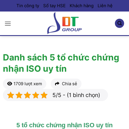
Bỏ
Tin công ty
Sổ tay HSE
Khách hàng
Liên hệ
qua
nội
dung
Danh sách 5 tổ chức chứng
nhận ISO uy tín
1709 lượt xem
Chia sẻ
5/5 - (1 bình chọn)
5 tổ chức chứng nhận ISO uy tín