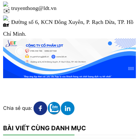
: truyenthong@ldt.vn
: Đường số 6, KCN Đông Xuyên, P. Rạch Dừa, TP. Hồ
Chí Minh.
Xem chi tiết
Xem chi tiết
Xem chi tiết
Chia sẻ qua:
BÀI VIẾT CÙNG DANH MỤC