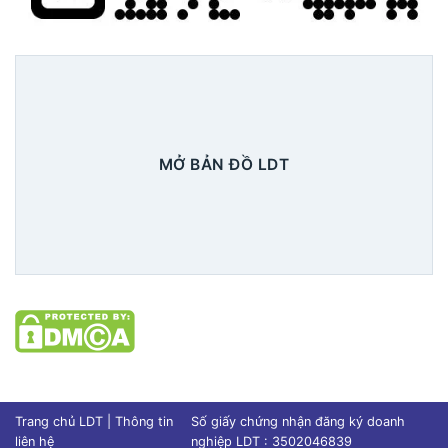
MỞ BẢN ĐỒ LDT
Xem chi tiết
Trang chủ LDT
|
Thông tin
Số giấy chứng nhận đăng ký doanh
liên hệ
nghiệp LDT : 3502046839