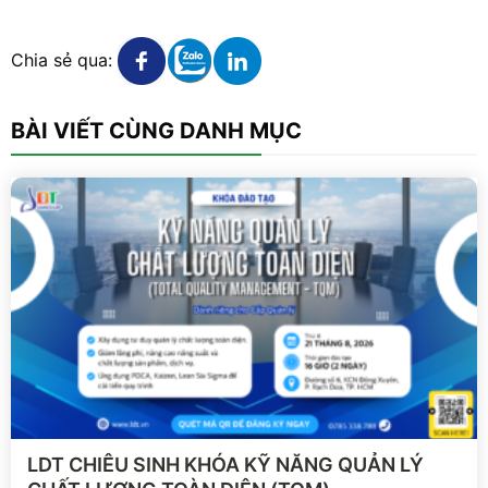
Xem chi tiết
Xem chi tiết
Xem chi tiết
Chia sẻ qua:
BÀI VIẾT CÙNG DANH MỤC
Xem chi tiết
LDT CHIÊU SINH KHÓA KỸ NĂNG QUẢN LÝ