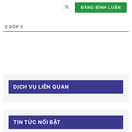
điện
thoại
0
GÓP Ý
DỊCH VỤ LIÊN QUAN
TIN TỨC NỔI BẬT