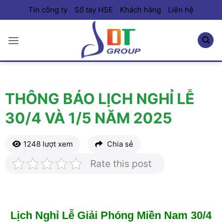
Bỏ
Tin công ty
Sổ tay HSE
Khách hàng
Liên hệ
qua
nội
dung
THÔNG BÁO LỊCH NGHỈ LỄ
30/4 VÀ 1/5 NĂM 2025
1248 lượt xem
Chia sẻ
Rate this post
Lịch Nghỉ Lễ Giải Phóng Miền Nam 30/4