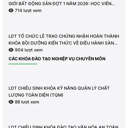
GIỚI BẤT ĐỘNG SẢN ĐỢT 1 NĂM 2026: HỌC VIÊN
LDT ĐẠT TỶ LỆ 97%
714 lượt xem
LDT TỔ CHỨC LỄ TRAO CHỨNG NHẬN HOÀN THÀNH
KHÓA BỒI DƯỠNG KIẾN THỨC VỀ ĐIỀU HÀNH SÀN
GIAO DỊCH BĐS
904 lượt xem
CÁC KHÓA ĐÀO TẠO NGHIỆP VỤ CHUYÊN MÔN
LDT CHIÊU SINH KHÓA KỸ NĂNG QUẢN LÝ CHẤT
LƯỢNG TOÀN DIỆN (TQM)
88 lượt xem
LDT CHIÊU SINH KHÓA ĐÀO TẠO VĂN HÓA AN TOÀN