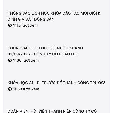
THÔNG BÁO LỊCH HỌC KHÓA ĐÀO TẠO MÔI GIỚI &
ĐỊNH GIÁ BẤT ĐỘNG SẢN
1115 lượt xem
THÔNG BÁO LỊCH NGHỈ LỄ QUỐC KHÁNH
02/09/2025 – CÔNG TY CỔ PHẦN LDT
1160 lượt xem
KHÓA HỌC AI – ĐI TRƯỚC ĐỂ THÀNH CÔNG TRƯỚC!
1089 lượt xem
ĐOÀN VIÊN, HỘI VIÊN THANH NIÊN CÔNG TY CỔ