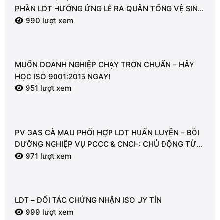
PHẦN LDT HƯỞNG ỨNG LỄ RA QUÂN TỔNG VỆ SINH
MÔI TRƯỜNG
990 lượt xem
MUỐN DOANH NGHIỆP CHẠY TRƠN CHUẨN – HÃY
HỌC ISO 9001:2015 NGAY!
951 lượt xem
PV GAS CÀ MAU PHỐI HỢP LDT HUẤN LUYỆN – BỒI
DƯỠNG NGHIỆP VỤ PCCC & CNCH: CHỦ ĐỘNG TỪ
TỪNG GIÂY VÌ AN TOÀN
971 lượt xem
LDT – ĐỐI TÁC CHỨNG NHẬN ISO UY TÍN
999 lượt xem