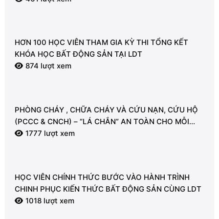
HƠN 100 HỌC VIÊN THAM GIA KỲ THI TỔNG KẾT
KHÓA HỌC BẤT ĐỘNG SẢN TẠI LDT
874 lượt xem
PHÒNG CHÁY , CHỮA CHÁY VÀ CỨU NẠN, CỨU HỘ
(PCCC & CNCH) – “LÁ CHẮN” AN TOÀN CHO MỖI
NGƯỜI
1777 lượt xem
HỌC VIÊN CHÍNH THỨC BƯỚC VÀO HÀNH TRÌNH
CHINH PHỤC KIẾN THỨC BẤT ĐỘNG SẢN CÙNG LDT
1018 lượt xem