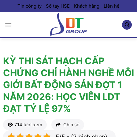
Bỏ
Tin công ty
Sổ tay HSE
Khách hàng
Liên hệ
qua
nội
dung
KỲ THI SÁT HẠCH CẤP
CHỨNG CHỈ HÀNH NGHỀ MÔI
GIỚI BẤT ĐỘNG SẢN ĐỢT 1
NĂM 2026: HỌC VIÊN LDT
ĐẠT TỶ LỆ 97%
714 lượt xem
Chia sẻ
5/5 - (2 bình chọn)