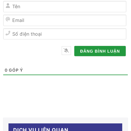
Tên
Email
Số
điện
thoại
0
GÓP Ý
DỊCH VỤ LIÊN QUAN