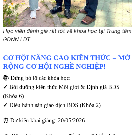
Học viên đánh giá rất tốt về khóa học tại Trung tâm
GDNN LDT
CƠ HỘI NÂNG CAO KIẾN THỨC – MỞ
RỘNG CƠ HỘI NGHỀ NGHIỆP!
📚 Đừng bỏ lỡ các khóa học:
✔ Bồi dưỡng kiến thức Môi giới & Định giá BĐS
(Khóa 6)
✔ Điều hành sàn giao dịch BĐS (Khóa 2)
⏰ Dự kiến khai giảng: 20/05/2026