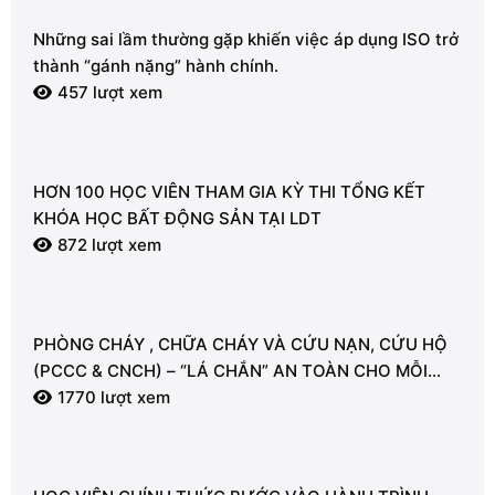
Những sai lầm thường gặp khiến việc áp dụng ISO trở
thành “gánh nặng” hành chính.
457 lượt xem
HƠN 100 HỌC VIÊN THAM GIA KỲ THI TỔNG KẾT
KHÓA HỌC BẤT ĐỘNG SẢN TẠI LDT
872 lượt xem
PHÒNG CHÁY , CHỮA CHÁY VÀ CỨU NẠN, CỨU HỘ
(PCCC & CNCH) – “LÁ CHẮN” AN TOÀN CHO MỖI
NGƯỜI
1770 lượt xem