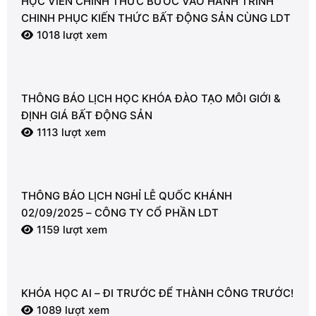
HỌC VIÊN CHÍNH THỨC BƯỚC VÀO HÀNH TRÌNH
CHINH PHỤC KIẾN THỨC BẤT ĐỘNG SẢN CÙNG LDT
1018 lượt xem
THÔNG BÁO LỊCH HỌC KHÓA ĐÀO TẠO MÔI GIỚI &
ĐỊNH GIÁ BẤT ĐỘNG SẢN
1113 lượt xem
THÔNG BÁO LỊCH NGHỈ LỄ QUỐC KHÁNH
02/09/2025 – CÔNG TY CỔ PHẦN LDT
1159 lượt xem
KHÓA HỌC AI – ĐI TRƯỚC ĐỂ THÀNH CÔNG TRƯỚC!
1089 lượt xem