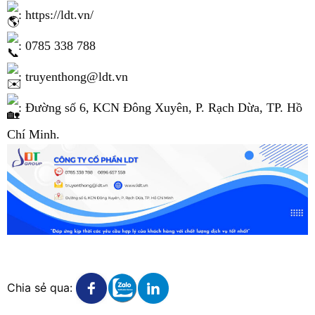
:
https://ldt.vn/
: 0785 338 788
: truyenthong@ldt.vn
: Đường số 6, KCN Đông Xuyên, P. Rạch Dừa, TP. Hồ
Chí Minh.
Xem chi tiết
Xem chi tiết
Xem chi tiết
Chia sẻ qua: