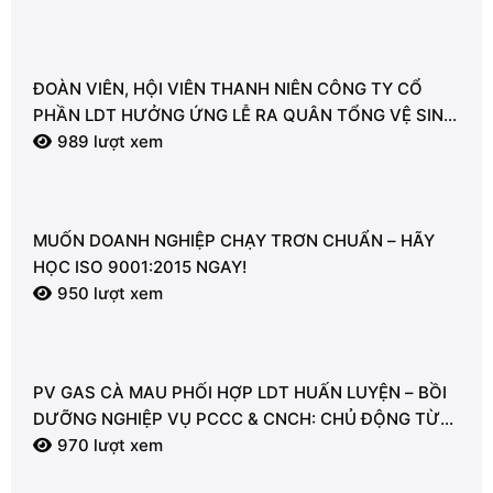
ĐOÀN VIÊN, HỘI VIÊN THANH NIÊN CÔNG TY CỔ
PHẦN LDT HƯỞNG ỨNG LỄ RA QUÂN TỔNG VỆ SINH
MÔI TRƯỜNG
989 lượt xem
MUỐN DOANH NGHIỆP CHẠY TRƠN CHUẨN – HÃY
HỌC ISO 9001:2015 NGAY!
950 lượt xem
PV GAS CÀ MAU PHỐI HỢP LDT HUẤN LUYỆN – BỒI
DƯỠNG NGHIỆP VỤ PCCC & CNCH: CHỦ ĐỘNG TỪ
TỪNG GIÂY VÌ AN TOÀN
970 lượt xem