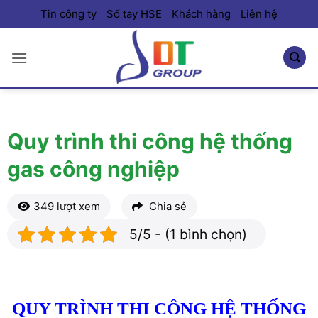
Bỏ
Tin công ty
Sổ tay HSE
Khách hàng
Liên hệ
qua
nội
dung
Quy trình thi công hệ thống
gas công nghiệp
349 lượt xem
Chia sẻ
5/5 - (1 bình chọn)
QUY TRÌNH THI CÔNG HỆ THỐNG