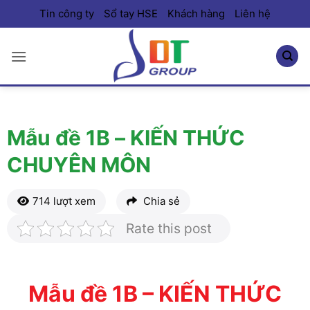
Bỏ
Tin công ty
Sổ tay HSE
Khách hàng
Liên hệ
qua
nội
dung
Mẫu đề 1B – KIẾN THỨC
CHUYÊN MÔN
714 lượt xem
Chia sẻ
Rate this post
Mẫu đề 1B – KIẾN THỨC