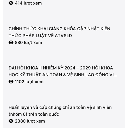
414 lượt xem
CHÍNH THỨC KHAI GIẢNG KHÓA CẬP NHẬT KIẾN
THỨC PHÁP LUẬT VỀ ATVSLĐ
880 lượt xem
ĐẠI HỘI KHÓA II NHIỆM KỲ 2024 – 2029 HỘI KHOA
HỌC KỸ THUẬT AN TOÀN & VỆ SINH LAO ĐỘNG VIỆT
NAM – CHI HỘI VŨNG TÀU
1102 lượt xem
Huấn luyện và cấp chứng chỉ an toàn vệ sinh viên
(nhóm 6) trên toàn quốc
2380 lượt xem