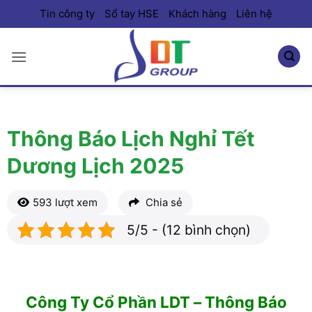
Bỏ
Tin công ty
Sổ tay HSE
Khách hàng
Liên hệ
qua
nội
dung
Thông Báo Lịch Nghỉ Tết
Dương Lịch 2025
593 lượt xem
Chia sẻ
5/5 - (12 bình chọn)
Công Ty Cổ Phần LDT – Thông Báo