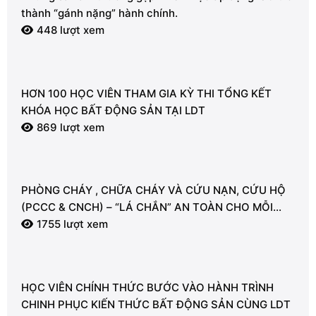
thành “gánh nặng” hành chính.
448 lượt xem
HƠN 100 HỌC VIÊN THAM GIA KỲ THI TỔNG KẾT
KHÓA HỌC BẤT ĐỘNG SẢN TẠI LDT
869 lượt xem
PHÒNG CHÁY , CHỮA CHÁY VÀ CỨU NẠN, CỨU HỘ
(PCCC & CNCH) – “LÁ CHẮN” AN TOÀN CHO MỖI
NGƯỜI
1755 lượt xem
HỌC VIÊN CHÍNH THỨC BƯỚC VÀO HÀNH TRÌNH
CHINH PHỤC KIẾN THỨC BẤT ĐỘNG SẢN CÙNG LDT