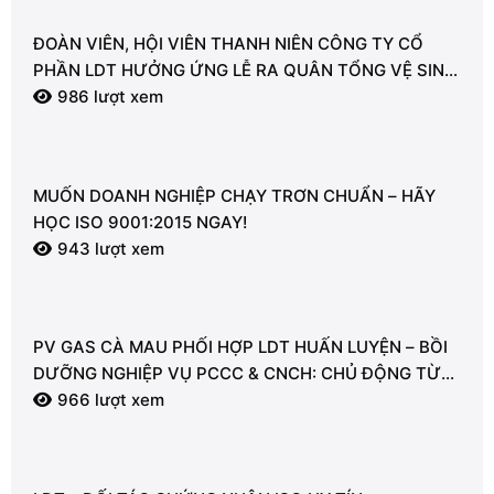
ĐOÀN VIÊN, HỘI VIÊN THANH NIÊN CÔNG TY CỔ
PHẦN LDT HƯỞNG ỨNG LỄ RA QUÂN TỔNG VỆ SINH
MÔI TRƯỜNG
986 lượt xem
MUỐN DOANH NGHIỆP CHẠY TRƠN CHUẨN – HÃY
HỌC ISO 9001:2015 NGAY!
943 lượt xem
PV GAS CÀ MAU PHỐI HỢP LDT HUẤN LUYỆN – BỒI
DƯỠNG NGHIỆP VỤ PCCC & CNCH: CHỦ ĐỘNG TỪ
TỪNG GIÂY VÌ AN TOÀN
966 lượt xem