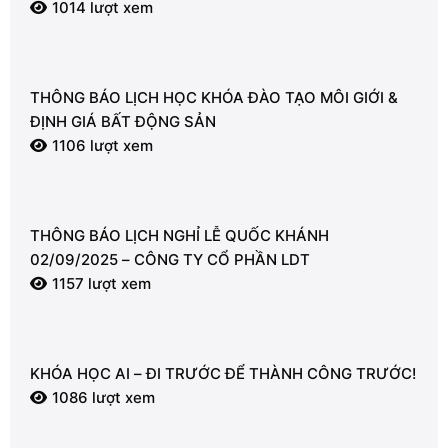
1014 lượt xem
THÔNG BÁO LỊCH HỌC KHÓA ĐÀO TẠO MÔI GIỚI &
ĐỊNH GIÁ BẤT ĐỘNG SẢN
1106 lượt xem
THÔNG BÁO LỊCH NGHỈ LỄ QUỐC KHÁNH
02/09/2025 – CÔNG TY CỔ PHẦN LDT
1157 lượt xem
KHÓA HỌC AI – ĐI TRƯỚC ĐỂ THÀNH CÔNG TRƯỚC!
1086 lượt xem