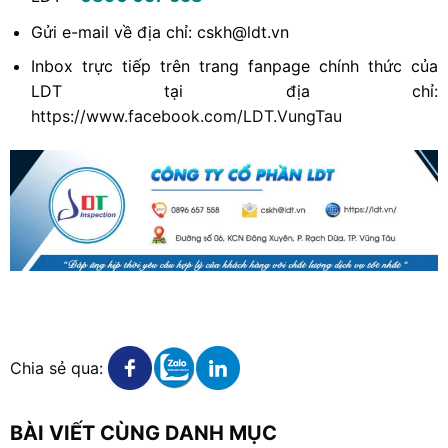
Gửi e-mail về địa chỉ: cskh@ldt.vn
Inbox trực tiếp trên trang fanpage chính thức của
LDT tại địa chỉ:
https://www.facebook.com/LDT.VungTau
X
Xem chi tiết
Xem chi tiết
Xem chi tiết
Chia sẻ qua:
BÀI VIẾT CÙNG DANH MỤC