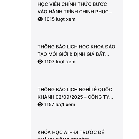
HỌC VIÊN CHÍNH THỨC BƯỚC
VÀO HÀNH TRÌNH CHINH PHỤC
KIẾN THỨC BẤT ĐỘNG SẢN CÙNG
1015 lượt xem
LDT
THÔNG BÁO LỊCH HỌC KHÓA ĐÀO
TẠO MÔI GIỚI & ĐỊNH GIÁ BẤT
ĐỘNG SẢN
1107 lượt xem
THÔNG BÁO LỊCH NGHỈ LỄ QUỐC
KHÁNH 02/09/2025 – CÔNG TY
CỔ PHẦN LDT
1157 lượt xem
KHÓA HỌC AI – ĐI TRƯỚC ĐỂ