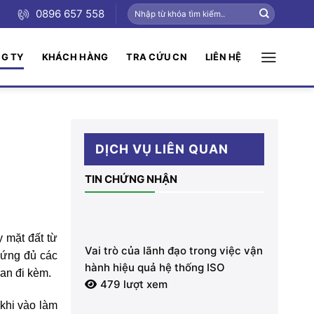
0896 657 558
NG TY
KHÁCH HÀNG
TRA CỨU CN
LIÊN HỆ
DỊCH VỤ LIÊN QUAN
TIN CHỨNG NHẬN
 mặt đất từ
Vai trò của lãnh đạo trong việc vận
p ứng đủ các
hành hiệu quả hệ thống ISO
an đi kèm.
479 lượt xem
 khi vào làm