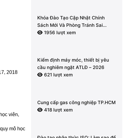
Khóa Đào Tạo Cập Nhật Chính
Sách Mới Và Phòng Tránh Sai
Phạm Về Hóa Đơn Điện Tử, Thuế
1956 lượt xem
GTGT 2026
Kiểm định máy móc, thiết bị yêu
cầu nghiêm ngặt ATLĐ – 2026
17, 2018
621 lượt xem
Cung cấp gas công nghiệp TP.HCM
418 lượt xem
học viên,
i quy mô học
Đào tạo nhận thức ISO: Làm sao để