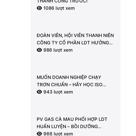
THÀNH CÔNG TRƯỚC!
1086 lượt xem
ĐOÀN VIÊN, HỘI VIÊN THANH NIÊN
CÔNG TY CỔ PHẦN LDT HƯỞNG
ỨNG LỄ RA QUÂN TỔNG VỆ SINH
986 lượt xem
MÔI TRƯỜNG
MUỐN DOANH NGHIỆP CHẠY
TRƠN CHUẨN – HÃY HỌC ISO
9001:2015 NGAY!
943 lượt xem
PV GAS CÀ MAU PHỐI HỢP LDT
HUẤN LUYỆN – BỒI DƯỠNG
NGHIỆP VỤ PCCC & CNCH: CHỦ
966 lượt xem