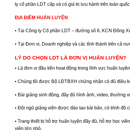
ty cổ phần LDT cấp và có giá trị lưu hành trên toàn quốc
ĐỊA ĐIỂM HUẤN LUYỆN
• Tại Công ty Cổ phần LDT – đường số 6, KCN Đông X
• Tại Đơn vị, Doanh nghiệp và các tỉnh thành trên cả nư
LÝ DO CHỌN LDT LÀ ĐƠN VỊ HUẤN LUYỆN?
• Là đơn vị đầu tiên hoạt động trong lĩnh vực huấn luy
• Chúng tôi được Bộ LĐTBXH chứng nhận có đủ điều kiệ
• Bài giảng sinh động, đầy đủ hình ảnh, video, thường x
• Đội ngũ giảng viên được đào tạo bài bản, có trình độ 
• Trang thiết bị hỗ trợ huấn luyện đầy đủ, hỗ trợ học v
viên lớn nhỏ,