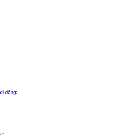
 di động:
c;