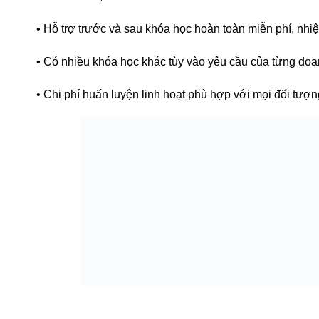
• Hỗ trợ trước và sau khóa học hoàn toàn miễn phí, nhiệt
• Có nhiều khóa học khác tùy vào yêu cầu của từng doa
• Chi phí huấn luyện linh hoạt phù hợp với mọi đối tượ
Xem chi tiết
Xem chi tiết
Xem chi tiết
Chia sẻ qua:
BÀI VIẾT CÙNG DANH MỤC