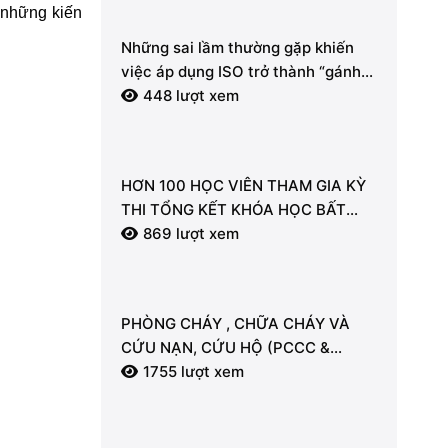
 những kiến
Những sai lầm thường gặp khiến
việc áp dụng ISO trở thành “gánh
nặng” hành chính.
448 lượt xem
HƠN 100 HỌC VIÊN THAM GIA KỲ
THI TỔNG KẾT KHÓA HỌC BẤT
ĐỘNG SẢN TẠI LDT
869 lượt xem
PHÒNG CHÁY , CHỮA CHÁY VÀ
CỨU NẠN, CỨU HỘ (PCCC &
CNCH) – “LÁ CHẮN” AN TOÀN
1755 lượt xem
CHO MỖI NGƯỜI