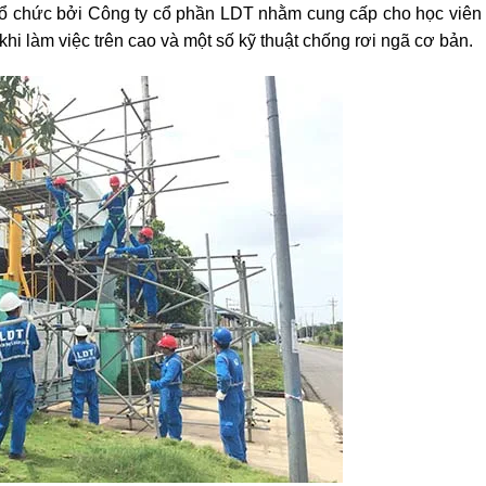
 tổ chức bởi Công ty cổ phần LDT nhằm cung cấp cho học viên
 khi làm việc trên cao và một số kỹ thuật chống rơi ngã cơ bản.