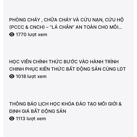
PHÒNG CHÁY , CHỮA CHÁY VÀ CỨU NẠN, CỨU HỘ
(PCCC & CNCH) – “LÁ CHẮN” AN TOÀN CHO MỖI
NGƯỜI
1770 lượt xem
HỌC VIÊN CHÍNH THỨC BƯỚC VÀO HÀNH TRÌNH
CHINH PHỤC KIẾN THỨC BẤT ĐỘNG SẢN CÙNG LDT
1018 lượt xem
THÔNG BÁO LỊCH HỌC KHÓA ĐÀO TẠO MÔI GIỚI &
ĐỊNH GIÁ BẤT ĐỘNG SẢN
1113 lượt xem