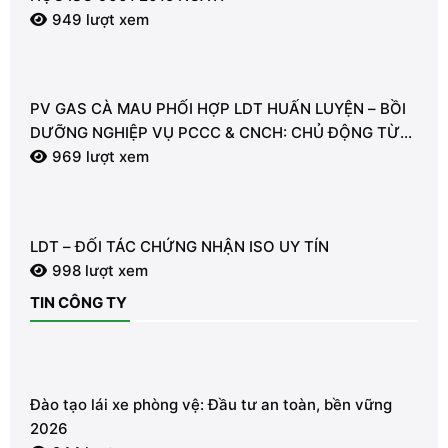
949 lượt xem
PV GAS CÀ MAU PHỐI HỢP LDT HUẤN LUYỆN – BỒI
DƯỠNG NGHIỆP VỤ PCCC & CNCH: CHỦ ĐỘNG TỪ
TỪNG GIÂY VÌ AN TOÀN
969 lượt xem
LDT – ĐỐI TÁC CHỨNG NHẬN ISO UY TÍN
998 lượt xem
TIN CÔNG TY
Đào tạo lái xe phòng vệ: Đầu tư an toàn, bền vững
2026