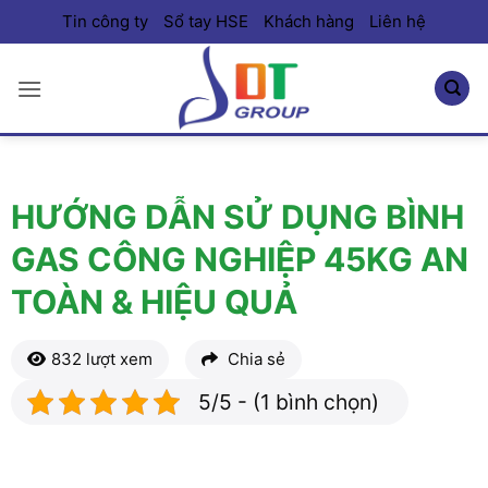
Bỏ
Tin công ty
Sổ tay HSE
Khách hàng
Liên hệ
qua
nội
dung
HƯỚNG DẪN SỬ DỤNG BÌNH
GAS CÔNG NGHIỆP 45KG AN
TOÀN & HIỆU QUẢ
832 lượt xem
Chia sẻ
5/5 - (1 bình chọn)