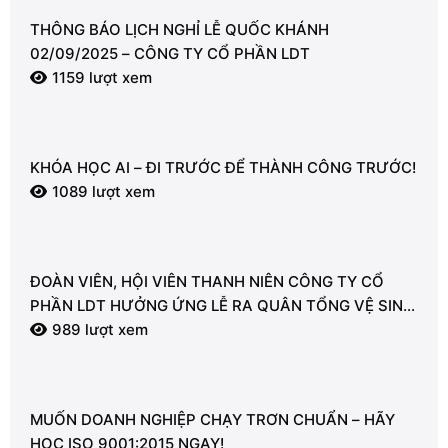
THÔNG BÁO LỊCH NGHỈ LỄ QUỐC KHÁNH
02/09/2025 – CÔNG TY CỔ PHẦN LDT
1159 lượt xem
KHÓA HỌC AI – ĐI TRƯỚC ĐỂ THÀNH CÔNG TRƯỚC!
1089 lượt xem
ĐOÀN VIÊN, HỘI VIÊN THANH NIÊN CÔNG TY CỔ
PHẦN LDT HƯỞNG ỨNG LỄ RA QUÂN TỔNG VỆ SINH
MÔI TRƯỜNG
989 lượt xem
MUỐN DOANH NGHIỆP CHẠY TRƠN CHUẨN – HÃY
HỌC ISO 9001:2015 NGAY!