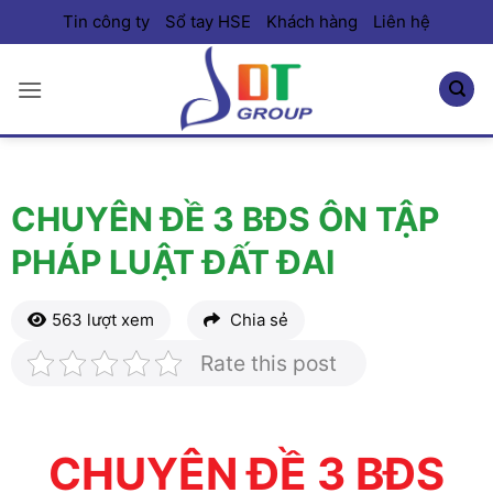
Bỏ
Tin công ty
Sổ tay HSE
Khách hàng
Liên hệ
qua
nội
dung
CHUYÊN ĐỀ 3 BĐS ÔN TẬP
PHÁP LUẬT ĐẤT ĐAI
563 lượt xem
Chia sẻ
Rate this post
CHUYÊN ĐỀ 3 BĐS