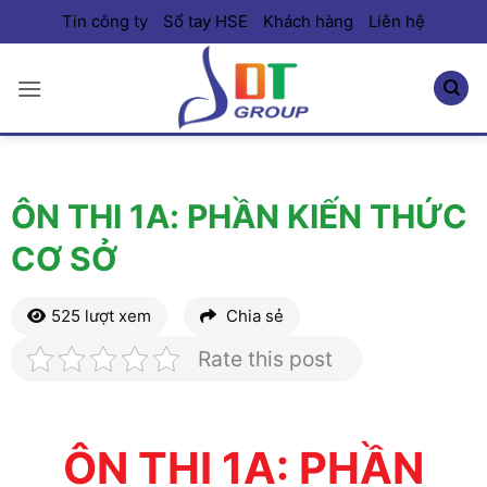
Bỏ
Tin công ty
Sổ tay HSE
Khách hàng
Liên hệ
qua
nội
dung
ÔN THI 1A: PHẦN KIẾN THỨC
CƠ SỞ
525 lượt xem
Chia sẻ
Rate this post
ÔN THI 1A: PHẦN