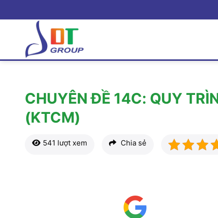
Bỏ
qua
nội
dung
CHUYÊN ĐỀ 14C: QUY TRÌN
(KTCM)
541 lượt xem
Chia sẻ