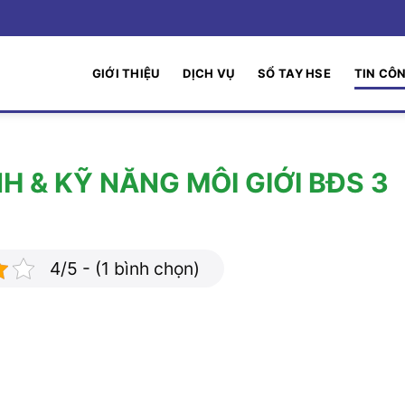
GIỚI THIỆU
DỊCH VỤ
SỔ TAY HSE
TIN CÔ
H & KỸ NĂNG MÔI GIỚI BĐS 3
4/5 - (1 bình chọn)