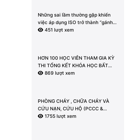
Những sai lầm thường gặp khiến
việc áp dụng ISO trở thành “gánh
nặng” hành chính.
451 lượt xem
HƠN 100 HỌC VIÊN THAM GIA KỲ
THI TỔNG KẾT KHÓA HỌC BẤT
ĐỘNG SẢN TẠI LDT
869 lượt xem
PHÒNG CHÁY , CHỮA CHÁY VÀ
CỨU NẠN, CỨU HỘ (PCCC &
CNCH) – “LÁ CHẮN” AN TOÀN
1755 lượt xem
CHO MỖI NGƯỜI