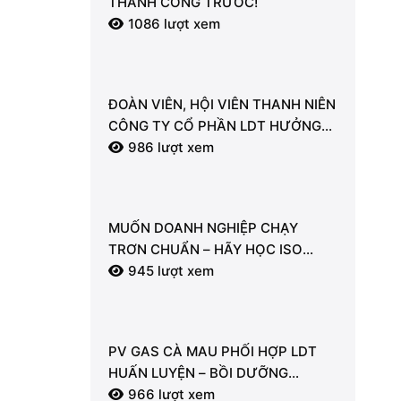
THÀNH CÔNG TRƯỚC!
1086 lượt xem
ĐOÀN VIÊN, HỘI VIÊN THANH NIÊN
CÔNG TY CỔ PHẦN LDT HƯỞNG
ỨNG LỄ RA QUÂN TỔNG VỆ SINH
986 lượt xem
MÔI TRƯỜNG
MUỐN DOANH NGHIỆP CHẠY
TRƠN CHUẨN – HÃY HỌC ISO
9001:2015 NGAY!
945 lượt xem
PV GAS CÀ MAU PHỐI HỢP LDT
HUẤN LUYỆN – BỒI DƯỠNG
NGHIỆP VỤ PCCC & CNCH: CHỦ
966 lượt xem