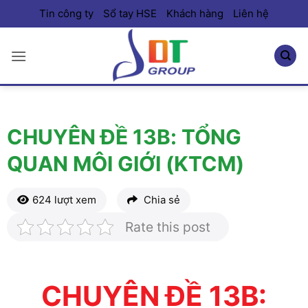
Bỏ
Tin công ty
Sổ tay HSE
Khách hàng
Liên hệ
qua
nội
dung
CHUYÊN ĐỀ 13B: TỔNG
QUAN MÔI GIỚI (KTCM)
624 lượt xem
Chia sẻ
Rate this post
CHUYÊN ĐỀ 13B: