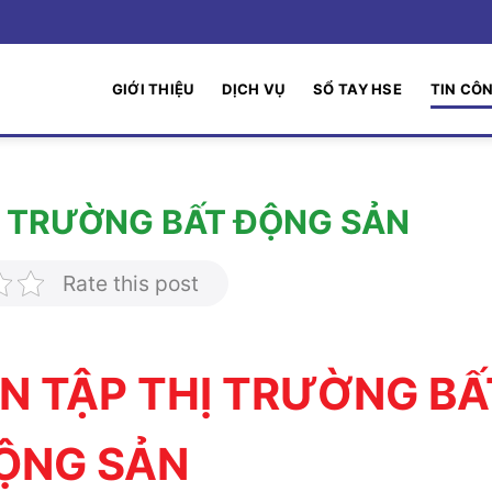
GIỚI THIỆU
DỊCH VỤ
SỔ TAY HSE
TIN CÔ
HỊ TRƯỜNG BẤT ĐỘNG SẢN
Rate this post
ÔN TẬP THỊ TRƯỜNG BẤ
ỘNG SẢN