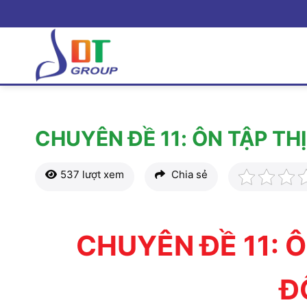
Bỏ
qua
nội
dung
CHUYÊN ĐỀ 11: ÔN TẬP T
537 lượt xem
Chia sẻ
CHUYÊN ĐỀ 11: 
Đ