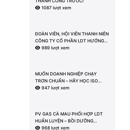
THÀNH CÔNG TRƯỚC!
1087 lượt xem
ĐOÀN VIÊN, HỘI VIÊN THANH NIÊN
CÔNG TY CỔ PHẦN LDT HƯỞNG
ỨNG LỄ RA QUÂN TỔNG VỆ SINH
989 lượt xem
MÔI TRƯỜNG
MUỐN DOANH NGHIỆP CHẠY
TRƠN CHUẨN – HÃY HỌC ISO
9001:2015 NGAY!
947 lượt xem
PV GAS CÀ MAU PHỐI HỢP LDT
HUẤN LUYỆN – BỒI DƯỠNG
NGHIỆP VỤ PCCC & CNCH: CHỦ
968 lượt xem