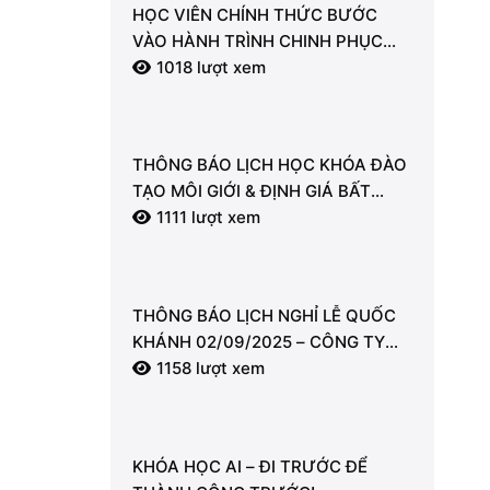
HỌC VIÊN CHÍNH THỨC BƯỚC
VÀO HÀNH TRÌNH CHINH PHỤC
KIẾN THỨC BẤT ĐỘNG SẢN CÙNG
1018 lượt xem
LDT
THÔNG BÁO LỊCH HỌC KHÓA ĐÀO
TẠO MÔI GIỚI & ĐỊNH GIÁ BẤT
ĐỘNG SẢN
1111 lượt xem
THÔNG BÁO LỊCH NGHỈ LỄ QUỐC
KHÁNH 02/09/2025 – CÔNG TY
CỔ PHẦN LDT
1158 lượt xem
KHÓA HỌC AI – ĐI TRƯỚC ĐỂ