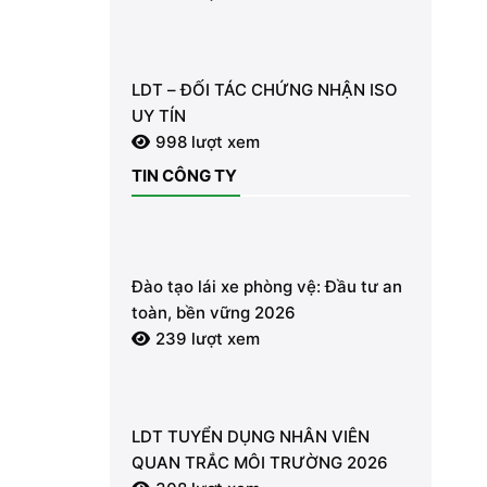
ĐỘNG TỪ TỪNG GIÂY VÌ AN TOÀN
LDT – ĐỐI TÁC CHỨNG NHẬN ISO
UY TÍN
998 lượt xem
TIN CÔNG TY
Đào tạo lái xe phòng vệ: Đầu tư an
toàn, bền vững 2026
239 lượt xem
LDT TUYỂN DỤNG NHÂN VIÊN
QUAN TRẮC MÔI TRƯỜNG 2026