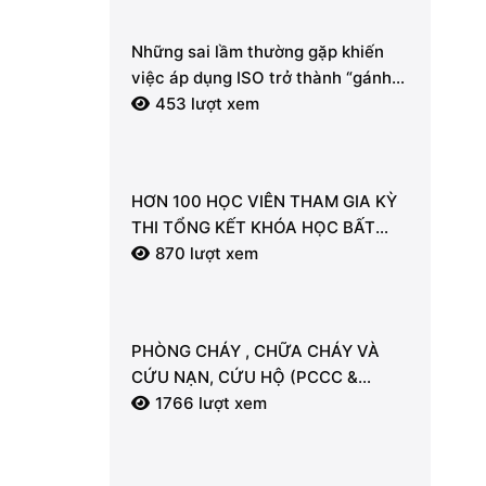
Những sai lầm thường gặp khiến
việc áp dụng ISO trở thành “gánh
nặng” hành chính.
453 lượt xem
HƠN 100 HỌC VIÊN THAM GIA KỲ
THI TỔNG KẾT KHÓA HỌC BẤT
ĐỘNG SẢN TẠI LDT
870 lượt xem
PHÒNG CHÁY , CHỮA CHÁY VÀ
CỨU NẠN, CỨU HỘ (PCCC &
CNCH) – “LÁ CHẮN” AN TOÀN
1766 lượt xem
CHO MỖI NGƯỜI