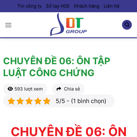
Bỏ
Tin công ty
Sổ tay HSE
Khách hàng
Liên hệ
qua
nội
dung
CHUYÊN ĐỀ 06: ÔN TẬP
LUẬT CÔNG CHỨNG
593 lượt xem
Chia sẻ
5/5 - (1 bình chọn)
CHUYÊN ĐỀ 06: ÔN