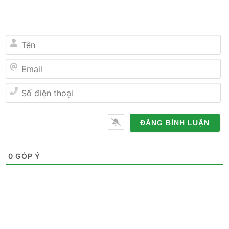
Tên
Email
Số
điện
thoại
0
GÓP Ý