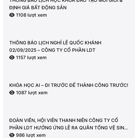
THÔNG BÁO LỊCH HỌC KHÓA ĐÀO TẠO MÔI GIỚI &
ĐỊNH GIÁ BẤT ĐỘNG SẢN
1108 lượt xem
THÔNG BÁO LỊCH NGHỈ LỄ QUỐC KHÁNH
02/09/2025 – CÔNG TY CỔ PHẦN LDT
1157 lượt xem
KHÓA HỌC AI – ĐI TRƯỚC ĐỂ THÀNH CÔNG TRƯỚC!
1087 lượt xem
ĐOÀN VIÊN, HỘI VIÊN THANH NIÊN CÔNG TY CỔ
PHẦN LDT HƯỞNG ỨNG LỄ RA QUÂN TỔNG VỆ SINH
MÔI TRƯỜNG
986 lượt xem