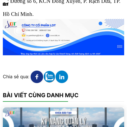
: Đường số 6, KCN Đông Xuyên, P. Rạch Dừa, TP.
Hồ Chí Minh.
Xem chi tiết
Xem chi tiết
Xem chi tiết
Chia sẻ qua:
BÀI VIẾT CÙNG DANH MỤC