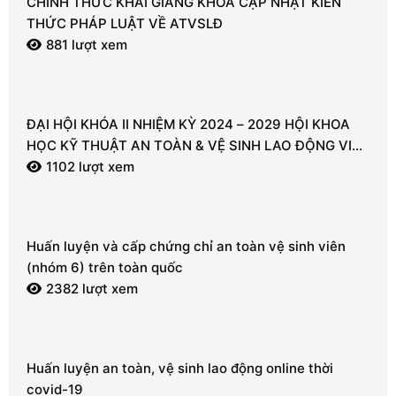
CHÍNH THỨC KHAI GIẢNG KHÓA CẬP NHẬT KIẾN
THỨC PHÁP LUẬT VỀ ATVSLĐ
881 lượt xem
ĐẠI HỘI KHÓA II NHIỆM KỲ 2024 – 2029 HỘI KHOA
HỌC KỸ THUẬT AN TOÀN & VỆ SINH LAO ĐỘNG VIỆT
NAM – CHI HỘI VŨNG TÀU
1102 lượt xem
Huấn luyện và cấp chứng chỉ an toàn vệ sinh viên
(nhóm 6) trên toàn quốc
2382 lượt xem
Huấn luyện an toàn, vệ sinh lao động online thời
covid-19