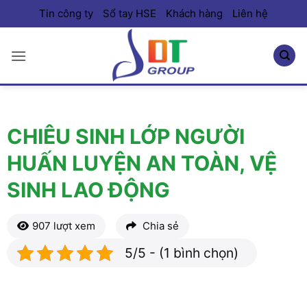
Bỏ
Tin công ty
Sổ tay HSE
Khách hàng
Liên hệ
qua
nội
dung
CHIÊU SINH LỚP NGƯỜI
HUẤN LUYỆN AN TOÀN, VỆ
SINH LAO ĐỘNG
907 lượt xem
Chia sẻ
5/5 - (1 bình chọn)