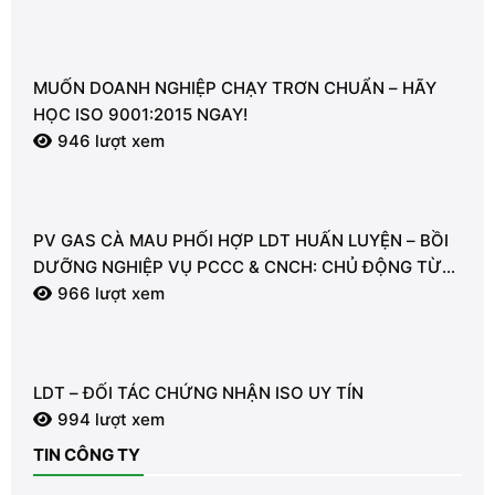
MUỐN DOANH NGHIỆP CHẠY TRƠN CHUẨN – HÃY
HỌC ISO 9001:2015 NGAY!
946 lượt xem
PV GAS CÀ MAU PHỐI HỢP LDT HUẤN LUYỆN – BỒI
DƯỠNG NGHIỆP VỤ PCCC & CNCH: CHỦ ĐỘNG TỪ
TỪNG GIÂY VÌ AN TOÀN
966 lượt xem
LDT – ĐỐI TÁC CHỨNG NHẬN ISO UY TÍN
994 lượt xem
TIN CÔNG TY