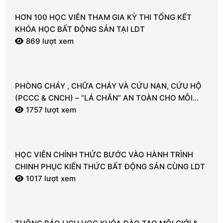
HƠN 100 HỌC VIÊN THAM GIA KỲ THI TỔNG KẾT
KHÓA HỌC BẤT ĐỘNG SẢN TẠI LDT
869 lượt xem
PHÒNG CHÁY , CHỮA CHÁY VÀ CỨU NẠN, CỨU HỘ
(PCCC & CNCH) – “LÁ CHẮN” AN TOÀN CHO MỖI
NGƯỜI
1757 lượt xem
HỌC VIÊN CHÍNH THỨC BƯỚC VÀO HÀNH TRÌNH
CHINH PHỤC KIẾN THỨC BẤT ĐỘNG SẢN CÙNG LDT
1017 lượt xem