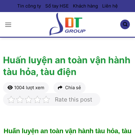
Bỏ
Tin công ty
Sổ tay HSE
Khách hàng
Liên hệ
qua
nội
dung
Huấn luyện an toàn vận hành
tàu hỏa, tàu điện
1004 lượt xem
Chia sẻ
Rate this post
Huấn luyện an toàn vận hành tàu hỏa, tàu