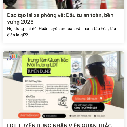
Xem chi tiết
Đào tạo lái xe phòng vệ: Đầu tư an toàn, bền
vững 2026
Nội dung chính1. Huấn luyện an toàn vận hành tàu hỏa, tàu
điện là gì?2....
Xem chi tiết
LDT TUYỂN DỤNG NHÂN VIÊN QUAN TRẮC