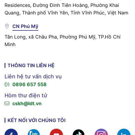
Residences, Đường Đinh Tiên Hoàng, Phường Khai
Quang, Thành phố Vĩnh Yên, Tỉnh Vĩnh Phúc, Việt Nam
CN Phú Mỹ
Tân Long, xã Châu Pha, Phường Phú Mỹ, TP.Hồ Chí
Minh
THÔNG TIN LIÊN HỆ
Liên hệ tư vấn dịch vụ
0896 657 558
Hòm thư điện tử
cskh@ldt.vn
KẾT NỐI VỚI CHÚNG TÔI
Xem chi tiết
Xem chi tiết
Xem chi tiết
Xem chi tiết
Xem chi tiế
X