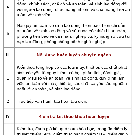
động; chính sách, chế độ về an toàn, vệ sinh lao động đối
4
với người lao động; chức năng, nhiệm vụ của mạng lưới an
toàn, vệ sinh viên.
Nội quy an toàn, vệ sinh lao động, biển báo, biển chỉ dẫn
an toàn, vệ sinh lao động và sử dụng các thiết bị an toàn,
5
phương tiện bảo vệ cá nhân; nghiệp vụ, kỹ năng sơ cứu tai
nạn lao động, phòng chống bệnh nghề nghiệp.
III
Nội dung huấn luyện chuyên ngành
Kiến thức tổng hợp về các loại máy, thiết bị, các chất phát
sinh các yếu tố nguy hiểm, có hại; phân tích, đánh giá,
1
quản lý rủi ro về an toàn, vệ sinh lao động, quy trình làm
việc an toàn với máy, thiết bị, các chất có yêu cầu nghiêm
ngặt về an toàn, vệ sinh lao động.
2
Trực tiếp vận hành tàu hỏa, tàu điện;
IV
Kiểm tra kết thúc khóa huấn luyện
Kiểm tra, đánh giá kết quả sau khóa học, trong đó điểm lý
1
thuyết chiếm 50%, điểm thực hành chiếm 50%, điểm đạt >