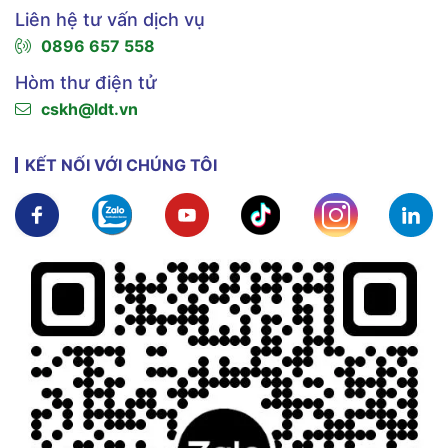
Liên hệ tư vấn dịch vụ
0896 657 558
Hòm thư điện tử
cskh@ldt.vn
KẾT NỐI VỚI CHÚNG TÔI
Xem chi tiết
Xem chi tiết
Xem chi tiết
Xem chi tiết
Xem chi tiế
X