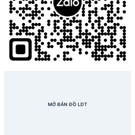
MỞ BẢN ĐỒ LDT