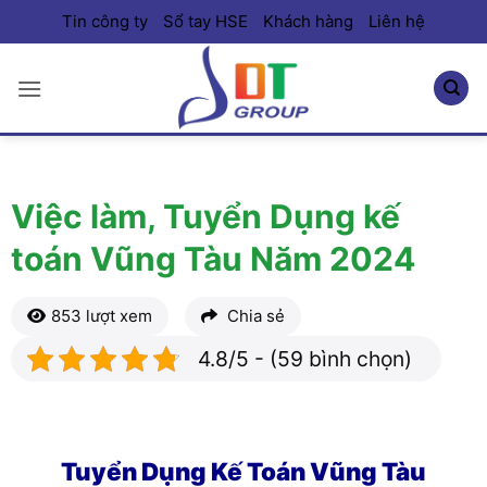
Bỏ
Tin công ty
Sổ tay HSE
Khách hàng
Liên hệ
qua
nội
dung
Việc làm, Tuyển Dụng kế
toán Vũng Tàu Năm 2024
853 lượt xem
Chia sẻ
4.8/5 - (59 bình chọn)
Tuyển Dụng Kế Toán Vũng Tàu