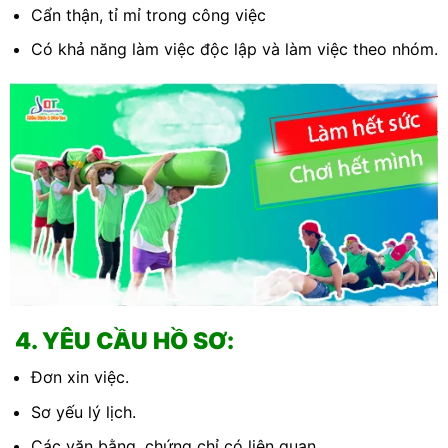
Cẩn thận, tỉ mỉ trong công việc
Có khả năng làm việc độc lập và làm việc theo nhóm.
X
4. YÊU CẦU HỒ SƠ:
Đơn xin việc.
Sơ yếu lý lịch.
Các văn bằng, chứng chỉ có liên quan.