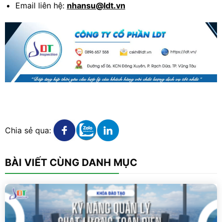
Email liên hệ:
nhansu@ldt.vn
X
Xem chi tiết
Xem chi tiết
Xem chi tiết
Chia sẻ qua:
BÀI VIẾT CÙNG DANH MỤC