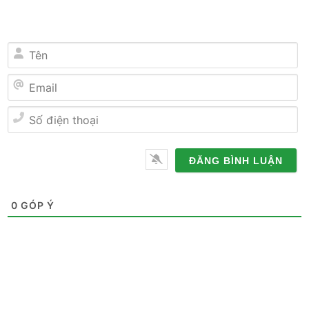
Tên
Email
Số
điện
thoại
0
GÓP Ý