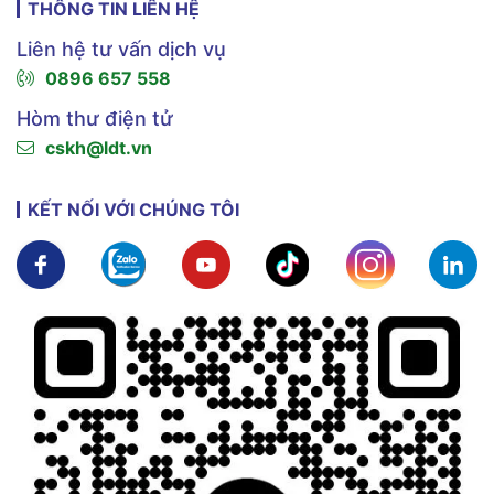
THÔNG TIN LIÊN HỆ
Liên hệ tư vấn dịch vụ
0896 657 558
Hòm thư điện tử
cskh@ldt.vn
KẾT NỐI VỚI CHÚNG TÔI
Xem chi tiết
Xem chi tiết
Xem chi tiết
Xem chi tiết
Xem chi tiế
X