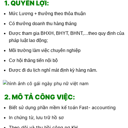
1. QUYỀN LỢI:
Mức Lương + thưởng theo thỏa thuận
Có thưởng doanh thu hàng tháng
Được tham gia BHXH, BHYT, BHNT,…theo quy định của
pháp luật lao động;
Môi trường làm việc chuyên nghiệp
Cơ hội thăng tiến nội bộ
Được đi du lịch nghỉ mát định kỳ hàng năm.
X
2. MÔ TẢ CÔNG VIỆC:
Biết sử dụng phần mềm kế toán Fast- accounting
In chứng từ, lưu trữ hồ sơ
Theo dõi và thu hồi công nợ KH