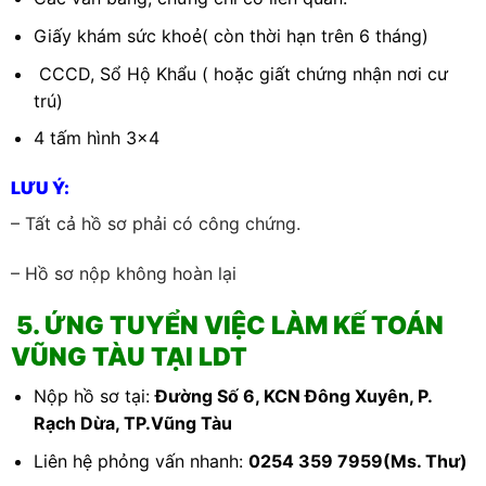
Giấy khám sức khoẻ( còn thời hạn trên 6 tháng)
CCCD, Sổ Hộ Khẩu ( hoặc giất chứng nhận nơi cư
trú)
4 tấm hình 3×4
LƯU Ý:
– Tất cả hồ sơ phải có công chứng.
– Hồ sơ nộp không hoàn lại
5. ỨNG TUYỂN VIỆC LÀM KẾ TOÁN
VŨNG TÀU TẠI LDT
Nộp hồ sơ tại:
Đường Số 6, KCN Đông Xuyên, P.
Rạch Dừa, TP.Vũng Tàu
Liên hệ phỏng vấn nhanh:
0254 359 7959
(Ms. Thư)