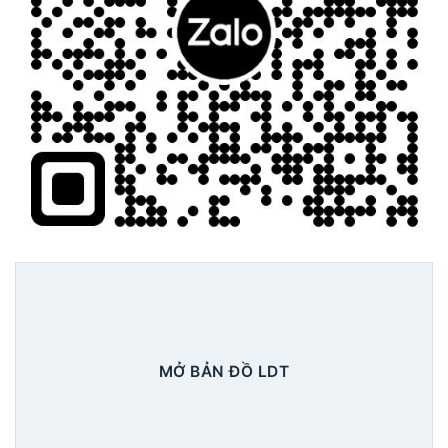
MỞ BẢN ĐỒ LDT