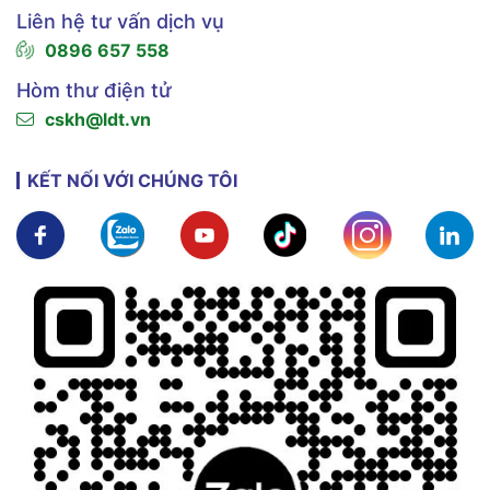
Liên hệ tư vấn dịch vụ
0896 657 558
Hòm thư điện tử
cskh@ldt.vn
KẾT NỐI VỚI CHÚNG TÔI
Xem chi tiết
Xem chi tiết
Xem chi tiết
Xem chi tiết
Xem chi tiế
X