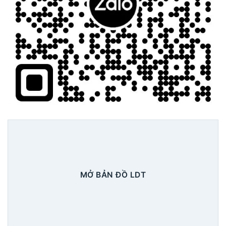
MỞ BẢN ĐỒ LDT