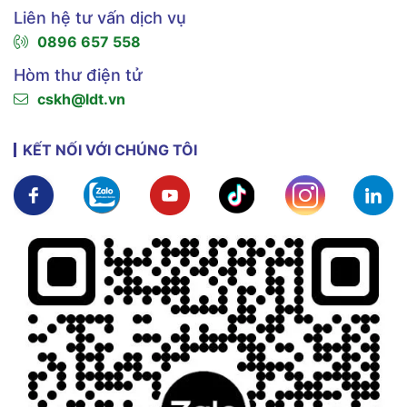
Liên hệ tư vấn dịch vụ
0896 657 558
Hòm thư điện tử
cskh@ldt.vn
KẾT NỐI VỚI CHÚNG TÔI
Xem chi tiết
Xem chi tiết
Xem chi tiết
Xem chi tiết
Xem chi tiế
X