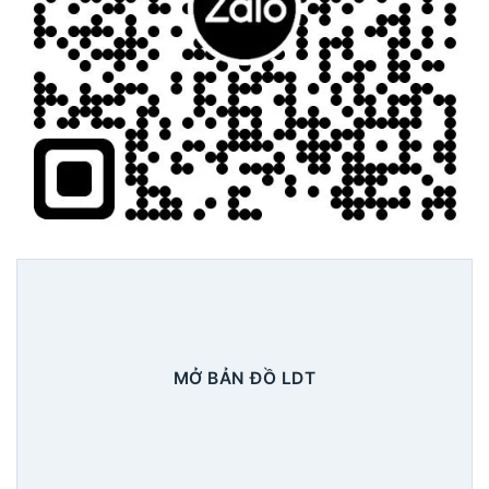
MỞ BẢN ĐỒ LDT