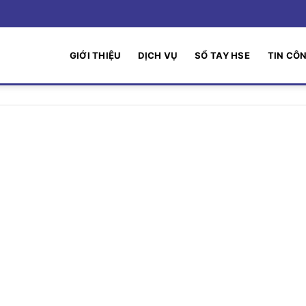
GIỚI THIỆU
DỊCH VỤ
SỔ TAY HSE
TIN CÔ