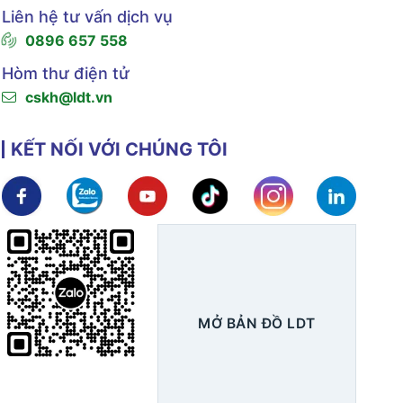
Liên hệ tư vấn dịch vụ
0896 657 558
Hòm thư điện tử
cskh@ldt.vn
KẾT NỐI VỚI CHÚNG TÔI
Xem chi tiết
Xem chi tiết
Xem chi tiết
Xem chi tiết
Xem chi tiết
Xem ch
MỞ BẢN ĐỒ LDT