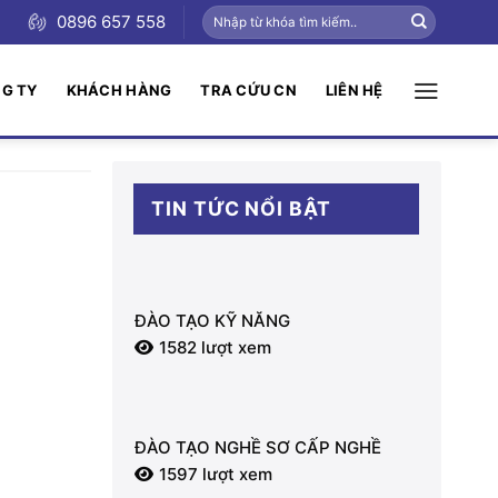
0896 657 558
NG TY
KHÁCH HÀNG
TRA CỨU CN
LIÊN HỆ
TIN TỨC NỔI BẬT
ĐÀO TẠO KỸ NĂNG
1582 lượt xem
ĐÀO TẠO NGHỀ SƠ CẤP NGHỀ
1597 lượt xem