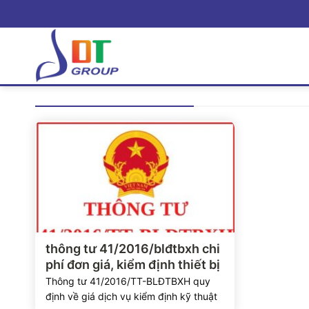
Bỏ
qua
nội
dung
Xem chi tiết
thông tư 41/2016/blđtbxh chi
phí đơn giá, kiểm định thiết bị
Thông tư 41/2016/TT-BLĐTBXH quy
định về giá dịch vụ kiểm định kỹ thuật