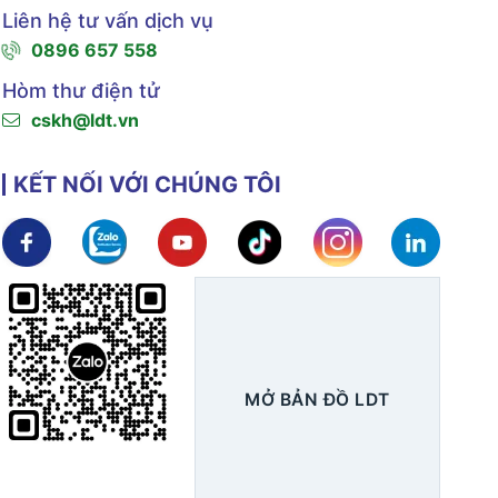
Liên hệ tư vấn dịch vụ
0896 657 558
Hòm thư điện tử
cskh@ldt.vn
KẾT NỐI VỚI CHÚNG TÔI
Xem chi tiết
Xem chi tiết
Xem chi tiết
Xem chi tiết
Xem chi tiết
Xem ch
MỞ BẢN ĐỒ LDT