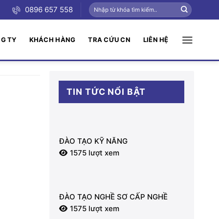
0896 657 558
NG TY
KHÁCH HÀNG
TRA CỨU CN
LIÊN HỆ
TIN TỨC NỔI BẬT
ĐÀO TẠO KỸ NĂNG
1575 lượt xem
ĐÀO TẠO NGHỀ SƠ CẤP NGHỀ
1575 lượt xem