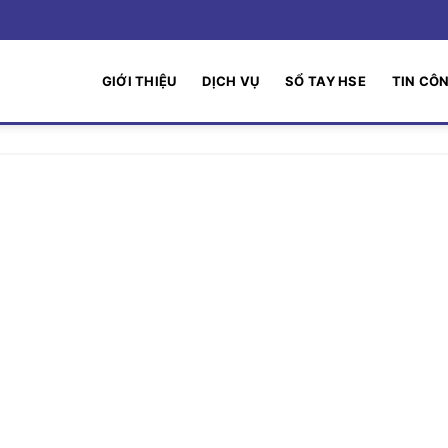
GIỚI THIỆU
DỊCH VỤ
SỔ TAY HSE
TIN CÔ