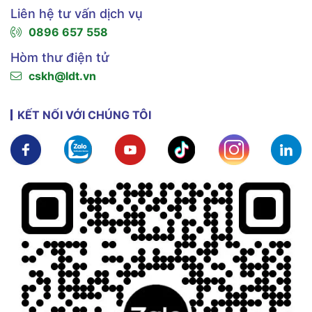
Liên hệ tư vấn dịch vụ
0896 657 558
Hòm thư điện tử
cskh@ldt.vn
KẾT NỐI VỚI CHÚNG TÔI
Xem chi tiết
Xem chi tiết
Xem chi tiết
Xem chi tiết
Xem chi tiế
X