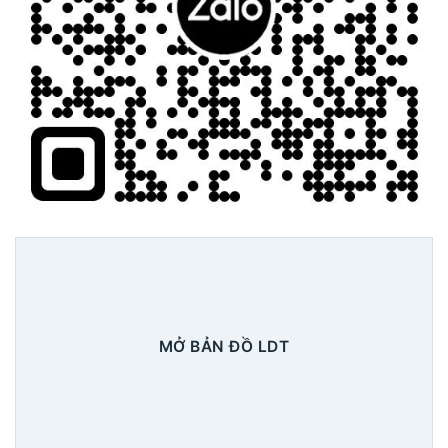
MỞ BẢN ĐỒ LDT