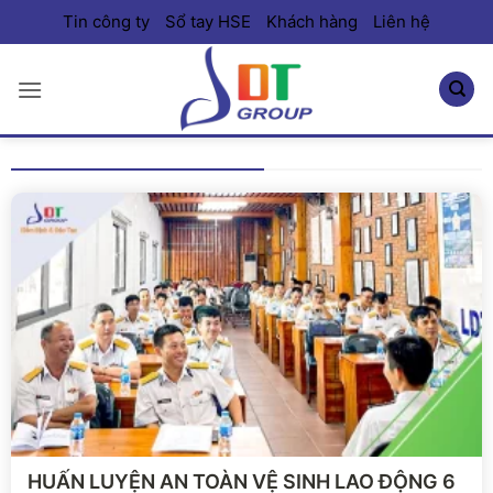
Bỏ
Tin công ty
Sổ tay HSE
Khách hàng
Liên hệ
qua
nội
dung
Xem chi tiết
HUẤN LUYỆN AN TOÀN VỆ SINH LAO ĐỘNG 6