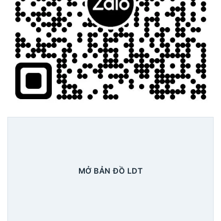
MỞ BẢN ĐỒ LDT