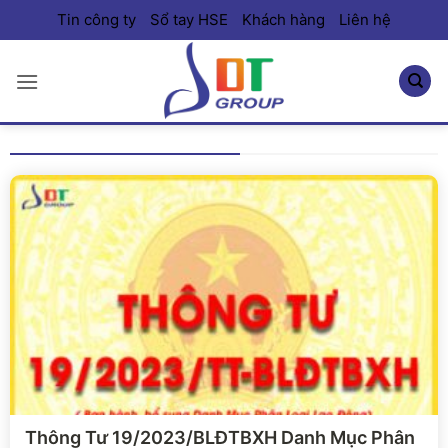
Bỏ
Tin công ty
Sổ tay HSE
Khách hàng
Liên hệ
qua
nội
dung
Xem chi tiết
Thông Tư 19/2023/BLĐTBXH Danh Mục Phân