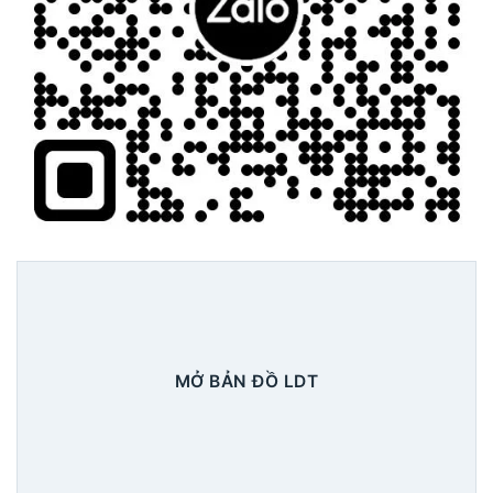
MỞ BẢN ĐỒ LDT