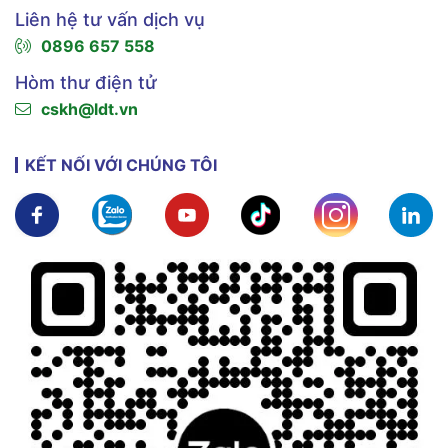
Liên hệ tư vấn dịch vụ
0896 657 558
Hòm thư điện tử
cskh@ldt.vn
KẾT NỐI VỚI CHÚNG TÔI
Xem chi tiết
Xem chi tiết
Xem chi tiết
Xem chi tiết
Xem chi tiế
X