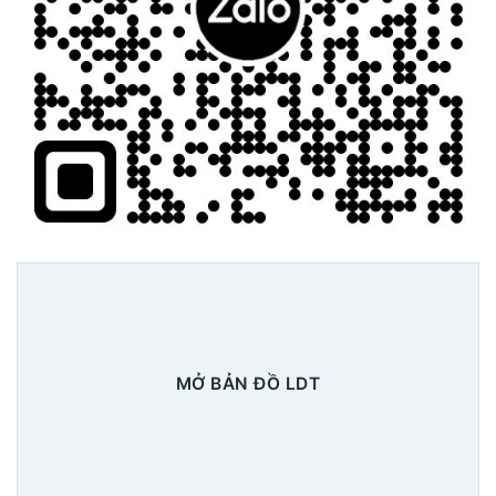
MỞ BẢN ĐỒ LDT