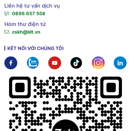
Liên hệ tư vấn dịch vụ
0896 657 558
Hòm thư điện tử
cskh@ldt.vn
KẾT NỐI VỚI CHÚNG TÔI
Xem chi tiết
Xem chi tiết
Xem chi tiết
Xem chi tiết
Xem chi tiế
X