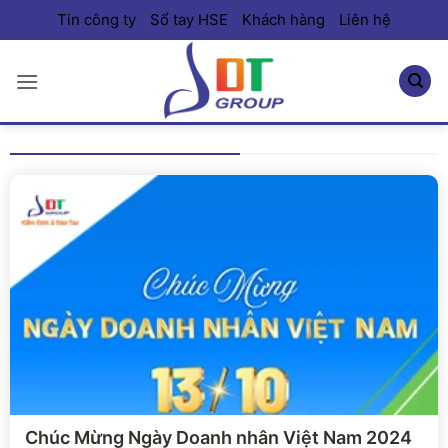
Bỏ
Tin công ty
Sổ tay HSE
Khách hàng
Liên hệ
qua
nội
dung
Xem chi tiết
Chúc Mừng Ngày Doanh nhân Việt Nam 2024