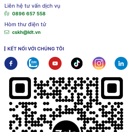
Liên hệ tư vấn dịch vụ
0896 657 558
Hòm thư điện tử
cskh@ldt.vn
KẾT NỐI VỚI CHÚNG TÔI
Xem chi tiết
Xem chi tiết
Xem chi tiết
Xem chi tiết
Xem chi tiế
X