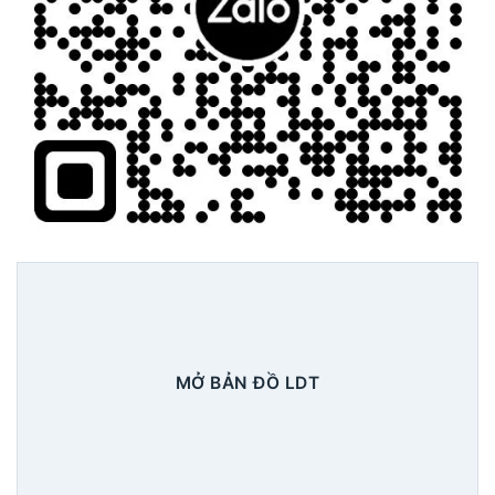
MỞ BẢN ĐỒ LDT