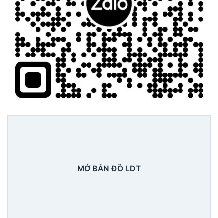
MỞ BẢN ĐỒ LDT