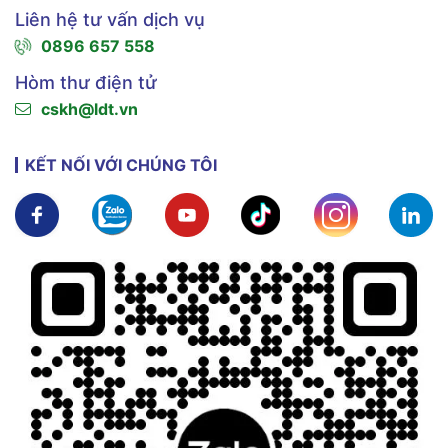
Liên hệ tư vấn dịch vụ
0896 657 558
Hòm thư điện tử
cskh@ldt.vn
KẾT NỐI VỚI CHÚNG TÔI
Xem chi tiết
Xem chi tiết
Xem chi tiết
Xem chi tiết
Xem chi tiế
X