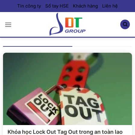
Bỏ
Tin công ty
Sổ tay HSE
Khách hàng
Liên hệ
qua
nội
dung
Xem chi tiết
Khóa học Lock Out Tag Out trong an toàn lao