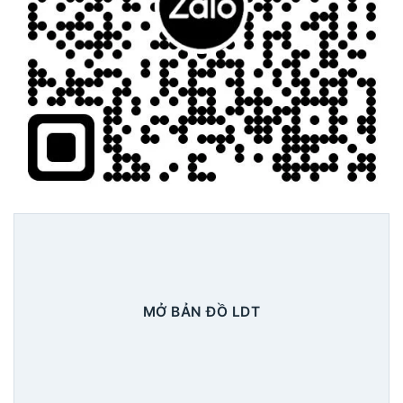
MỞ BẢN ĐỒ LDT