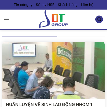
Bỏ
Tin công ty
Sổ tay HSE
Khách hàng
Liên hệ
qua
nội
dung
Xem chi tiết
HUẤN LUYỆN VỆ SINH LAO ĐỘNG NHÓM 1