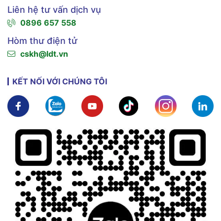
Liên hệ tư vấn dịch vụ
0896 657 558
Hòm thư điện tử
cskh@ldt.vn
KẾT NỐI VỚI CHÚNG TÔI
Xem chi tiết
Xem chi tiết
Xem chi tiết
Xem chi tiết
Xem chi tiế
X