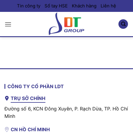
Bỏ
Tin công ty
Sổ tay HSE
Khách hàng
Liên hệ
qua
nội
dung
CÔNG TY CỔ PHẦN LDT
TRỤ SỞ CHÍNH
Đường số 6, KCN Đông Xuyên, P. Rạch Dừa, TP. Hồ Chí
Minh
CN HỒ CHÍ MINH